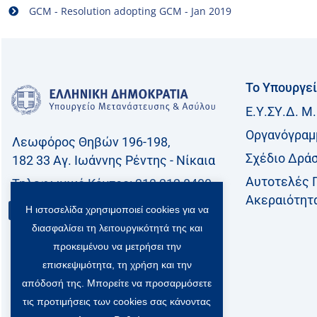
GCM - Resolution adopting GCM - Jan 2019
Το Υπουργε
Ε.Υ.ΣΥ.Δ. Μ.
Οργανόγραμ
Λεωφόρος Θηβών 196-198,
Σχέδιο Δρά
182 33 Aγ. Ιωάννης Ρέντης - Νίκαια
Αυτοτελές 
Τηλεφωνικό Kέντρο: 213 212 8400
Ακεραιότητ
Επικοινωνία
Η ιστοσελίδα χρησιμοποιεί cookies για να
διασφαλίσει τη λειτουργικότητά της και
προκειμένου να μετρήσει την
επισκεψιμότητα, τη χρήση και την
απόδοσή της. Μπορείτε να προσαρμόσετε
τις προτιμήσεις των cookies σας κάνοντας