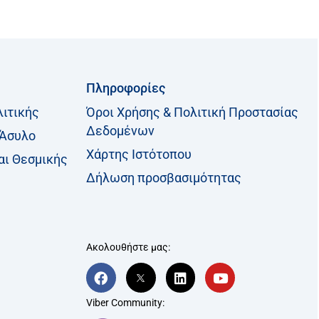
Πληροφορίες
λιτικής
Όροι Χρήσης & Πολιτική Προστασίας
Δεδομένων
 Άσυλο
Χάρτης Ιστότοπου
αι Θεσμικής
Δήλωση προσβασιμότητας
Ακολουθήστε μας:
F
T
L
Y
a
w
i
o
c
i
n
u
Viber Community:
e
t
k
t