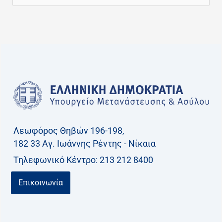
ν
α
ζ
ή
τ
η
σ
η
γ
Λεωφόρος Θηβών 196-198,
ι
182 33 Aγ. Ιωάννης Ρέντης - Νίκαια
α
Τηλεφωνικό Kέντρο: 213 212 8400
:
Επικοινωνία