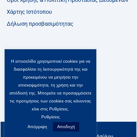
Χάρτης Ιστότοπου
Δήλωση προσβασιμότητας
Ακολουθήστε μας:
Η ιστοσελίδα χρησιμοποιεί cookies για να
F
T
L
Y
a
w
i
o
διασφαλίσει τη λειτουργικότητά της και
c
i
n
u
Viber Community:
προκειμένου να μετρήσει την
e
t
k
t
b
t
e
u
επισκεψιμότητα, τη χρήση και την
o
e
d
b
απόδοσή της. Μπορείτε να προσαρμόσετε
o
r
i
e
τις προτιμήσεις των cookies σας κάνοντας
k
-
n
x
κλικ στις Ρυθμίσεις.
S
Ρυθμίσεις
o
c
Απόρριψη
Αποδοχή
All rights reserved
i
@ Υπουργείο Μετανάστευσης & Ασύλου