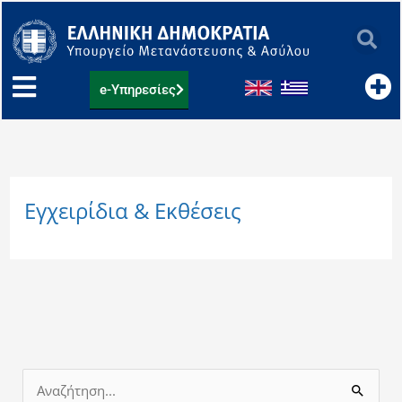
Μετάβαση
στο
περιεχόμενο
e-Υπηρεσίες
Εγχειρίδια & Εκθέσεις
Α