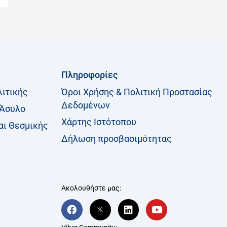
η
σ
η
γ
ι
Πληροφορίες
α
λιτικής
Όροι Χρήσης & Πολιτική Προστασίας
:
Δεδομένων
 Άσυλο
Χάρτης Ιστότοπου
αι Θεσμικής
Δήλωση προσβασιμότητας
Ακολουθήστε μας:
F
T
L
Y
a
w
i
o
c
i
n
u