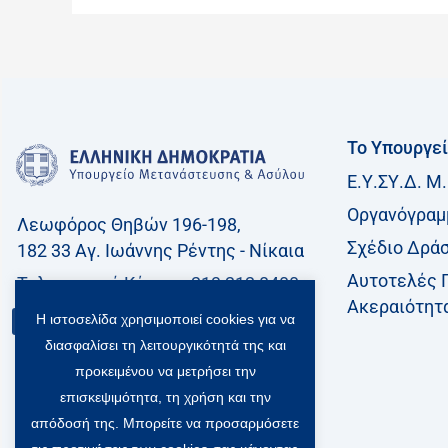
Το Υπουργε
Ε.Υ.ΣΥ.Δ. Μ.
Οργανόγραμ
Λεωφόρος Θηβών 196-198,
Σχέδιο Δρά
182 33 Aγ. Ιωάννης Ρέντης - Νίκαια
Αυτοτελές 
Τηλεφωνικό Kέντρο: 213 212 8400
Ακεραιότητ
Η ιστοσελίδα χρησιμοποιεί cookies για να
Επικοινωνία
διασφαλίσει τη λειτουργικότητά της και
προκειμένου να μετρήσει την
επισκεψιμότητα, τη χρήση και την
απόδοσή της. Μπορείτε να προσαρμόσετε