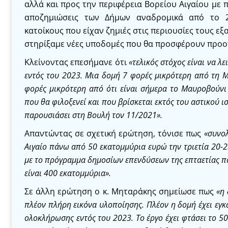
αλλά και προς την περιφέρεια Βορείου Αιγαίου με π
αποζημιώσεις των Δήμων αναδρομικά από το 2
κατοίκους που είχαν ζημιές στις περιουσίες τους εξ
στηρίξαμε νέες υποδομές που θα προσφέρουν προοπ
Κλείνοντας επεσήμανε ότι
«τελικός στόχος είναι να λ
εντός του 2023. Μια δομή 7 φορές μικρότερη από τη Μ
φορές μικρότερη από ότι είναι σήμερα το Μαυροβούν
που θα φιλοξενεί και που βρίσκεται εκτός του αστικού 
παρουσιάσει στη Βουλή τον 11/2021».
Απαντώντας σε σχετική ερώτηση, τόνισε πως
«συνολ
Αιγαίο πάνω από 50 εκατομμύρια ευρώ την τριετία 20-2
με το πρόγραμμα δημοσίων επενδύσεων της επταετίας π
είναι 400 εκατομμύρια».
Σε άλλη ερώτηση ο κ. Μηταράκης σημείωσε πως
«η 
πλέον πλήρη εικόνα υλοποίησης. Πλέον η δομή έχει εγκα
ολοκλήρωσης εντός του 2023. Το έργο έχει φτάσει το 5