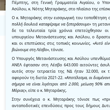
Πέμπτης, στη Γενική Γραμματεία Αιγαίου, ο Υπ
Ασύλου, κ. Νότης Μηταράκης, στο πλαίσιο της επίσ
Ο κ. Μηταράκης στην εισαγωγική του τοποθέτηση
πολλή δουλειά καταφέραμε να ξεπεράσουμε»
τη μετανα
δε τα τελευταία τρία χρόνια επετεύχθησαν οι
υπουργείου Μετανάστευσης και Ασύλου, ο δραστι
και οι επιπτώσεις στις τοπικές κοινωνίες.
«Αυτό εί
βιώνουμε στη Λέσβο»
, τόνισε.
Ο Υπουργός Μετανάστευσης και Ασύλου υπενθύμισ
ΑΝΕΛ έφτασαν στη Λέσβο 643.000 αιτούντες άσυλ
αυτός στην τετραετία της ΝΔ ήταν 32.000, εκ 
αφορούν τη διετία 2021-22.
«Αποτέλεσμα, οι διαμένο
σήμερα να είναι λιγότεροι από 2.000, μείωση 90% από
Μόριας»
, είπε ο κ. Μηταράκης.
Στην συνέχεια ο κ. Μηταράκης τόνισε πως «πρ
ανταποδοτικές επενδύσεις προς τους δήμους Δυτ