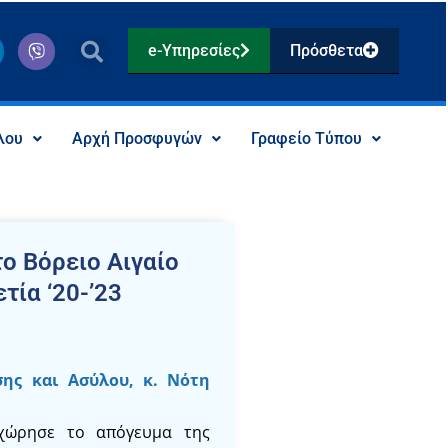
V
e-Υπηρεσίες
Πρόσθετα
i
b
e
r
λου
Αρχή Προσφυγών
Γραφείο Τύπου
ο Βόρειο Αιγαίο
τία ‘20-’23
ης και Ασύλου, κ. Νότη
χώρησε το απόγευμα της