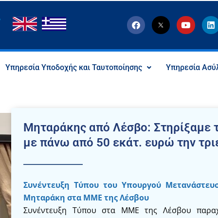
F
T
Y
L
a
w
o
i
c
i
u
n
e
t
t
k
b
t
u
e
o
e
b
d
Υπηρεσία Υποδοχής και Ταυτοποίησης
Υπηρεσία Ασύ
o
r
e
i
k
-
n
x
-
s
o
c
Μηταράκης από Λέσβο: Στηρίξαμε τ
i
a
με πάνω από 50 εκάτ. ευρώ την τριε
l
I
c
o
n
Συνέντευξη Τύπου του Υπουργού Μετανάστευσ
Μηταράκη στα ΜΜΕ της Λέσβου
Συνέντευξη Τύπου στα ΜΜΕ της Λέσβου παρα