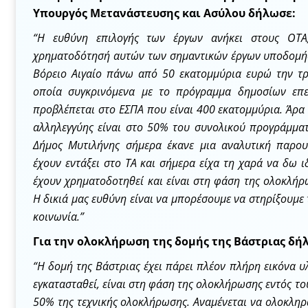
Υπουργός Μετανάστευσης και Ασύλου δήλωσε:
“Η ευθύνη επιλογής των έργων ανήκει στους ΟΤΑ
χρηματοδότησή αυτών των σημαντικών έργων υποδομής
Βόρειο Αιγαίο πάνω από 50 εκατομμύρια ευρώ την τρι
οποία συγκρινόμενα με το πρόγραμμα δημοσίων επε
προβλέπεται στο ΕΣΠΑ που είναι 400 εκατομμύρια. Άρα 
αλληλεγγύης είναι στο 50% του συνολικού προγράμμα
Δήμος Μυτιλήνης σήμερα έκανε μια αναλυτική παρο
έχουν εντάξει στο ΤΑ και σήμερα είχα τη χαρά να δω ι
έχουν χρηματοδοτηθεί και είναι στη φάση της ολοκλήρ
Η δικιά μας ευθύνη είναι να μπορέσουμε να στηρίξουμε 
κοινωνία.”
Για την ολοκλήρωση της δομής της Βάστριας δή
“Η δομή της Βάστριας έχει πάρει πλέον πλήρη εικόνα υ
εγκατασταθεί, είναι στη φάση της ολοκλήρωσης εντός του
50% της τεχνικής ολοκλήρωσης. Αναμένεται να ολοκληρω