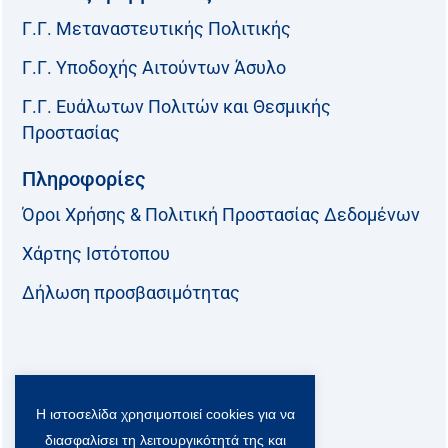
Γ.Γ. Μεταναστευτικής Πολιτικής
Γ.Γ. Υποδοχής Αιτούντων Άσυλο
Γ.Γ. Ευάλωτων Πολιτών και Θεσμικής
Προστασίας
Πληροφορίες
Όροι Χρήσης & Πολιτική Προστασίας Δεδομένων
Χάρτης Ιστότοπου
Δήλωση προσβασιμότητας
Ακολουθήστε μας:
Η ιστοσελίδα χρησιμοποιεί cookies για να
F
T
L
Y
a
w
i
o
διασφαλίσει τη λειτουργικότητά της και