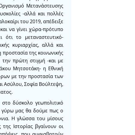
 Οργανισμό Μετανάστευσης
υσκολίες -αλλά και πολλές
καλοκαίρι του 2019, απέδειξε
 και να γίνει χώρα-πρότυπο
 ότι το μεταναστευτικό-
ικής κυριαρχίας, αλλά και
η προστασία της κοινωνικής
ό την πρώτη στιγμή -και με
άκου Μητσοτάκη- η Εθνική
όρων με την προστασία των
ι Ασύλου, Σοφία Βούλτεψη,
ατος.
 στο δύσκολο γεωπολιτικό
ε γύρω μας θα δούμε πως ο
όνια. Η γλώσσα του μίσους
ς της Ιστορίας βγαίνουν οι
 απόψεις, που αμφισβητούν