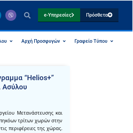
V
e-Υπηρεσίες
Πρόσθετα
i
b
e
r
λου
Αρχή Προσφυγών
Γραφείο Τύπου
γραμμα “Helios+”
ι Ασύλου
ργείου Μετανάστευσης και
υπηκόων τρίτων χωρών στην
τις περιφέρειες της χώρας.