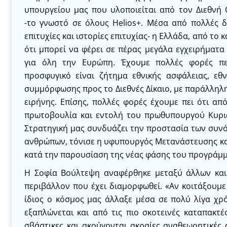
υπουργείου μας που υλοποιείται από τον Διεθνή
-το γνωστό σε όλους Helios+. Μέσα από πολλές δ
επιτυχίες και ιστορίες επιτυχίας- η Ελλάδα, από το 
ότι μπορεί να φέρει σε πέρας μεγάλα εγχειρήματα
για όλη την Ευρώπη. Έχουμε πολλές φορές πει
προσφυγικό είναι ζήτημα εθνικής ασφάλειας, εθν
συμμόρφωσης προς το Διεθνές Δίκαιο, με παράλληλ
ειρήνης. Επίσης, πολλές φορές έχουμε πει ότι απ
πρωτοβουλία και εντολή του πρωθυπουργού Κυρι
Στρατηγική μας συνδυάζει την προστασία των συν
ανθρώπων, τόνισε η υφυπουργός Μετανάστευσης κα
κατά την παρουσίαση της νέας φάσης του προγράμμ
Η Σοφία Βούλτεψη αναφέρθηκε μεταξύ άλλων και
περιβάλλον που έχει διαμορφωθεί. «Αν κοιτάξουμ
ίδιος ο κόσμος μας άλλαξε μέσα σε πολύ λίγα χρ
εξαπλώνεται και από τις πιο σκοτεινές καταπακτέ
σβάστικες και ακούγονται ακραίες αναθεωρητικές