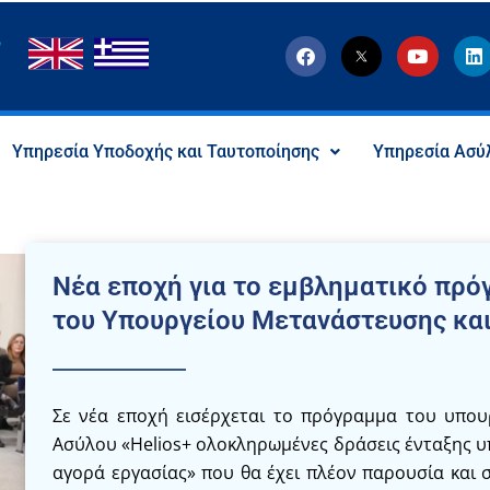
F
T
Y
L
a
w
o
i
c
i
u
n
e
t
t
k
b
t
u
e
o
e
b
d
Υπηρεσία Υποδοχής και Ταυτοποίησης
Υπηρεσία Ασύ
o
r
e
i
k
-
n
x
-
s
o
c
Νέα εποχή για το εμβληματικό πρό
i
a
του Υπουργείου Μετανάστευσης κα
l
I
c
o
n
Σε νέα εποχή εισέρχεται το πρόγραμμα του υπου
Ασύλου «Helios+ ολοκληρωμένες δράσεις ένταξης 
αγορά εργασίας» που θα έχει πλέον παρουσία και σ