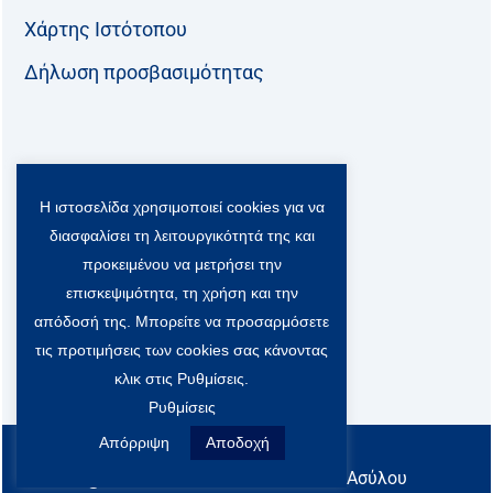
Χάρτης Ιστότοπου
Δήλωση προσβασιμότητας
Ακολουθήστε μας:
Η ιστοσελίδα χρησιμοποιεί cookies για να
F
T
L
Y
a
w
i
o
διασφαλίσει τη λειτουργικότητά της και
c
i
n
u
Viber Community:
προκειμένου να μετρήσει την
e
t
k
t
b
t
e
u
επισκεψιμότητα, τη χρήση και την
o
e
d
b
απόδοσή της. Μπορείτε να προσαρμόσετε
o
r
i
e
τις προτιμήσεις των cookies σας κάνοντας
k
-
n
x
κλικ στις Ρυθμίσεις.
S
Ρυθμίσεις
o
c
Απόρριψη
Αποδοχή
All rights reserved
i
@ Υπουργείο Μετανάστευσης & Ασύλου
a