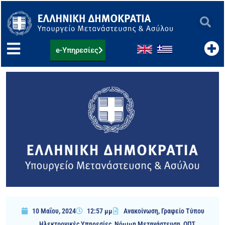
Μετάβαση
στο
περιεχόμενο
e-Υπηρεσίες
10 Μαΐου, 2024
12:57 μμ
Ανακοίνωση
,
Γραφείο Τύπου
Ηλεκτρονικές Υπηρεσίες
,
Νόμιμη Μετανάστευση
,
ΟΠΣ
,