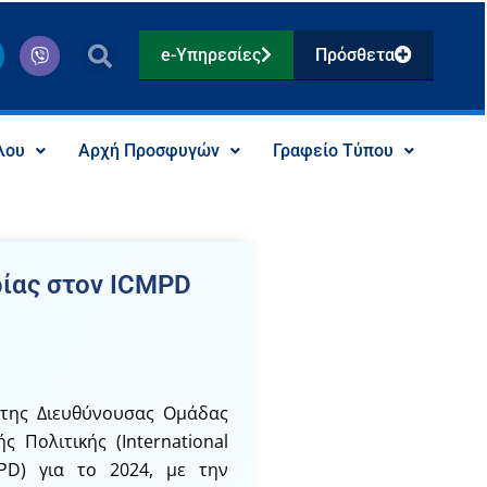
V
e-Υπηρεσίες
Πρόσθετα
i
b
e
r
λου
Αρχή Προσφυγών
Γραφείο Τύπου
ίας στον ICMPD
 της Διευθύνουσας Ομάδας
 Πολιτικής (International
MPD) για το 2024, με την