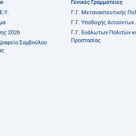
ίο
Γενικές Γραμματείες
Ε.Υ.
Γ.Γ. Μεταναστευτικής Πο
μα
Γ.Γ. Υποδοχής Αιτούντων
σης 2026
Γ.Γ. Ευάλωτων Πολιτών κ
Προστασίας
Γραφείο Συμβούλου
ας