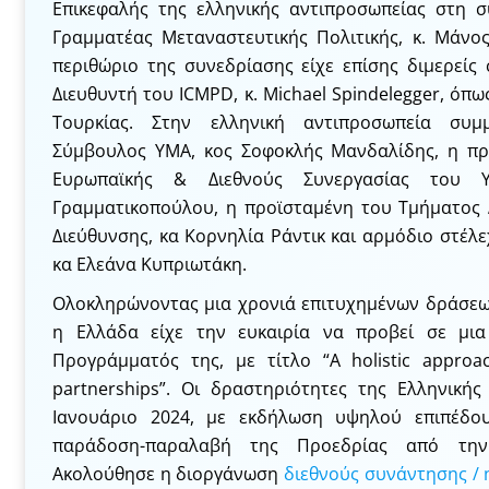
Επικεφαλής της ελληνικής αντιπροσωπείας στη σ
Γραμματέας Μεταναστευτικής Πολιτικής, κ. Μάνο
περιθώριο της συνεδρίασης είχε επίσης διμερείς 
Διευθυντή του ICMPD, κ. Michael Spindelegger, όπω
Τουρκίας. Στην ελληνική αντιπροσωπεία συμ
Σύμβουλος ΥΜΑ, κος Σοφοκλής Μανδαλίδης, η πρ
Ευρωπαϊκής & Διεθνούς Συνεργασίας του Υπ
Γραμματικοπούλου, η προϊσταμένη του Τμήματος 
Διεύθυνσης, κα Κορνηλία Ράντικ και αρμόδιο στέλ
κα Ελεάνα Κυπριωτάκη.
Ολοκληρώνοντας μια χρονιά επιτυχημένων δράσεω
η Ελλάδα είχε την ευκαιρία να προβεί σε μι
Προγράμματός της, με τίτλο “A holistic approa
partnerships”. Οι δραστηριότητες της Ελληνική
Ιανουάριο 2024, με εκδήλωση υψηλού επιπέδου
παράδοση-παραλαβή της Προεδρίας από την
Ακολούθησε η διοργάνωση
διεθνούς συνάντησης / 