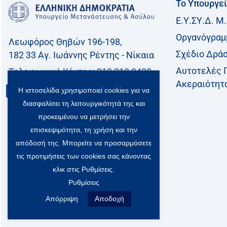
Το Υπουργε
Ε.Υ.ΣΥ.Δ. Μ.
Οργανόγραμ
Λεωφόρος Θηβών 196-198,
Σχέδιο Δρά
182 33 Aγ. Ιωάννης Ρέντης - Νίκαια
Αυτοτελές 
Τηλεφωνικό Kέντρο: 213 212 8400
Ακεραιότητ
Επικοινωνία
Η ιστοσελίδα χρησιμοποιεί cookies για να
διασφαλίσει τη λειτουργικότητά της και
προκειμένου να μετρήσει την
επισκεψιμότητα, τη χρήση και την
απόδοσή της. Μπορείτε να προσαρμόσετε
τις προτιμήσεις των cookies σας κάνοντας
κλικ στις Ρυθμίσεις.
Ρυθμίσεις
Απόρριψη
Αποδοχή