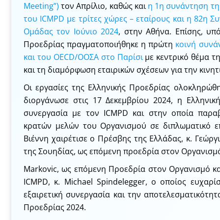
Meeting”)
τον Απρίλιο, καθώς και
η 1η συνάντηση τ
του ICMPD με τρίτες χώρες – εταίρους και η 82η 
Ομάδας τον Ιούνιο 2024
, στην Αθήνα. Επίσης, υπ
Προεδρίας πραγματοποιήθηκε η πρώτη
κοινή συνά
και του OECD/ΟΟΣΑ στο Παρίσι
με κεντρικό θέμα τ
και τη διαμόρφωση εταιρικών σχέσεων για την κινητ
Οι εργασίες της Ελληνικής Προεδρίας ολοκληρώθ
διοργάνωσε στις 17 Δεκεμβρίου 2024, η Ελληνικ
συνεργασία με τον ICMPD και στην οποία παρα
κρατών μελών του Οργανισμού σε διπλωματικό ε
Βιέννη χαιρέτισε ο Πρέσβης της Ελλάδας, κ. Γεώρ
της Σουηδίας, ως επόμενη προεδρία στον Οργανισμό
Markovic, ως επόμενη Προεδρία στον Οργανισμό κα
ICMPD, κ. Michael Spindelegger, ο οποίος ευχαρί
εξαιρετική συνεργασία και την αποτελεσματικότητ
Προεδρίας 2024.