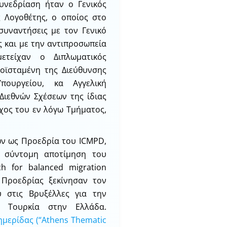
υνεδρίαση ήταν ο Γενικός
ς Λογοθέτης, ο οποίος στο
συναντήσεις με τον Γενικό
ς και με την αντιπροσωπεία
μετείχαν ο Διπλωματικός
οϊσταμένη της Διεύθυνσης
ουργείου, κα Αγγελική
Διεθνών Σχέσεων της ίδιας
εχος του εν λόγω Τμήματος,
ν ως Προεδρία του ICMPD,
α σύντομη αποτίμηση του
ch for balanced migration
ς Προεδρίας ξεκίνησαν τον
 στις Βρυξέλλες για την
 Τουρκία στην Ελλάδα.
ημερίδας (“Athens Thematic