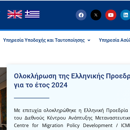
F
T
Y
L
a
w
o
i
c
i
u
n
e
t
t
k
b
t
u
e
o
e
b
d
Υπηρεσία Υποδοχής και Ταυτοποίησης
Υπηρεσία Ασύ
o
r
e
i
k
-
n
x
-
s
o
c
Ολοκλήρωση της Ελληνικής Προεδρ
i
a
για το έτος 2024
l
I
c
o
n
Με επιτυχία ολοκληρώθηκε η Ελληνική Προεδρία
του Διεθνούς Κέντρου Ανάπτυξης Μεταναστευτικής
Centre for Migration Policy Development / IC