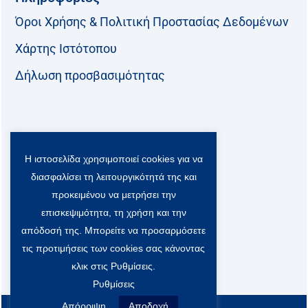
Όροι Χρήσης & Πολιτική Προστασίας Δεδομένων
Χάρτης Ιστότοπου
Δήλωση προσβασιμότητας
Ακολουθήστε μας:
Η ιστοσελίδα χρησιμοποιεί cookies για να
F
T
L
Y
a
w
i
o
διασφαλίσει τη λειτουργικότητά της και
c
i
n
u
Viber Community:
προκειμένου να μετρήσει την
e
t
k
t
b
t
e
u
επισκεψιμότητα, τη χρήση και την
o
e
d
b
απόδοσή της. Μπορείτε να προσαρμόσετε
o
r
i
e
τις προτιμήσεις των cookies σας κάνοντας
k
-
n
x
κλικ στις Ρυθμίσεις.
S
Ρυθμίσεις
o
c
Απόρριψη
Αποδοχή