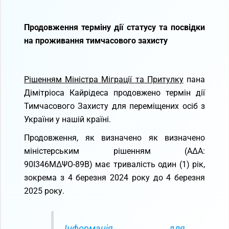
Продовження
терміну ді
ї
статусу та посвідки
на проживання тимчасового захисту
Рішенням Міністра Міграції та Притулку
пана
Дімітріоса Кайрідеса продовжено термін дії
Тимчасового Захисту для переміщених осіб з
України у нашій країні.
Продовження, як визначено як визначено
міністерським рішенням (ΑΔΑ:
90Ι346ΜΔΨΟ-89Β) має тривалість один (1) рік,
зокрема з 4 березня 2024 року до 4 березня
2025 року.
Iнформація для