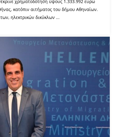
έκρινε χρηματοδότηση ύψους 1.333.992 ευρώ
θήνας, κατόπιν αιτήματος του δήμου Αθηναίων.
ων, ηλεκτρικών δικύκλων ...