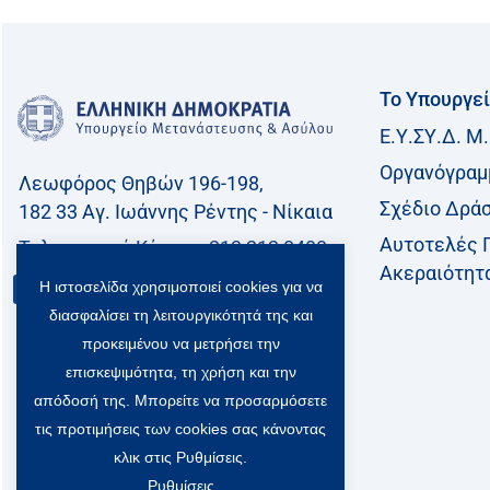
Το Υπουργε
Ε.Υ.ΣΥ.Δ. Μ.
Οργανόγραμ
Λεωφόρος Θηβών 196-198,
Σχέδιο Δρά
182 33 Aγ. Ιωάννης Ρέντης - Νίκαια
Αυτοτελές 
Τηλεφωνικό Kέντρο: 213 212 8400
Ακεραιότητ
Η ιστοσελίδα χρησιμοποιεί cookies για να
Επικοινωνία
διασφαλίσει τη λειτουργικότητά της και
προκειμένου να μετρήσει την
επισκεψιμότητα, τη χρήση και την
απόδοσή της. Μπορείτε να προσαρμόσετε
τις προτιμήσεις των cookies σας κάνοντας
κλικ στις Ρυθμίσεις.
Ρυθμίσεις