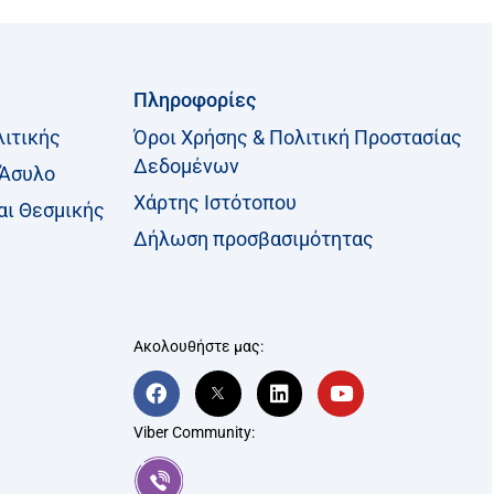
Πληροφορίες
λιτικής
Όροι Χρήσης & Πολιτική Προστασίας
Δεδομένων
 Άσυλο
Χάρτης Ιστότοπου
αι Θεσμικής
Δήλωση προσβασιμότητας
Ακολουθήστε μας:
F
T
L
Y
a
w
i
o
c
i
n
u
Viber Community:
e
t
k
t
b
t
e
u
o
e
d
b