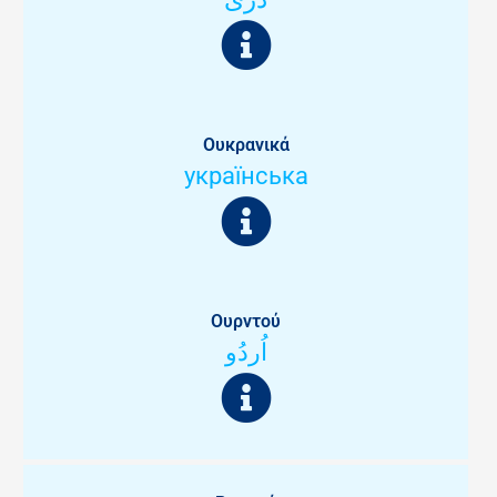
Ουκρανικά
українська
Ουρντού
اُردُو