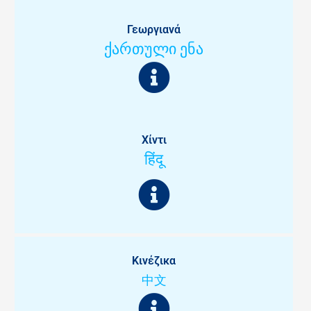
Γεωργιανά
ქართული ენა
Χίντι
हिंदू
Κινέζικα
中文