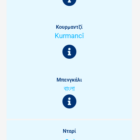
Κουρμαντζί
Kurmancî
Μπενγκάλι
বাংলা
Νταρί
دری