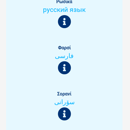
Ρωσικά
русский язык
Φαρσί
فارسی
Σορανί
سۆرانی