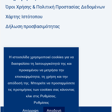
Όροι Χρήσης & Πολιτική Προστασίας Δεδομένων
Χάρτης Ιστότοπου
Δήλωση προσβασιμότητας
Ακολουθήστε μας:
Η ιστοσελίδα χρησιμοποιεί cookies για να
F
T
L
Y
a
w
i
o
διασφαλίσει τη λειτουργικότητά της και
c
i
n
u
Viber Community:
προκειμένου να μετρήσει την
e
t
k
t
b
t
e
u
επισκεψιμότητα, τη χρήση και την
o
e
d
b
απόδοσή της. Μπορείτε να προσαρμόσετε
o
r
i
e
τις προτιμήσεις των cookies σας κάνοντας
k
-
n
x
κλικ στις Ρυθμίσεις.
S
Ρυθμίσεις
o
c
Απόρριψη
Αποδοχή