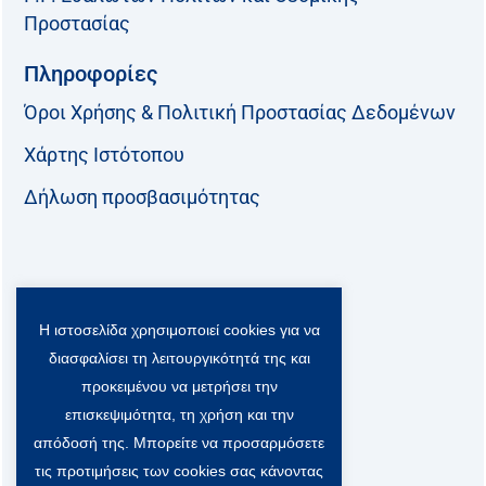
Προστασίας
Πληροφορίες
Όροι Χρήσης & Πολιτική Προστασίας Δεδομένων
Χάρτης Ιστότοπου
Δήλωση προσβασιμότητας
Ακολουθήστε μας:
Η ιστοσελίδα χρησιμοποιεί cookies για να
F
T
L
Y
a
w
i
o
διασφαλίσει τη λειτουργικότητά της και
c
i
n
u
Viber Community:
προκειμένου να μετρήσει την
e
t
k
t
b
t
e
u
επισκεψιμότητα, τη χρήση και την
o
e
d
b
απόδοσή της. Μπορείτε να προσαρμόσετε
o
r
i
e
τις προτιμήσεις των cookies σας κάνοντας
k
-
n