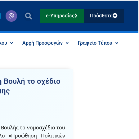
V
e-Υπηρεσίες
Πρόσθετα
i
b
e
r
λου
Αρχή Προσφυγών
Γραφείο Τύπου
 Βουλή το σχέδιο
μης
 Βουλής το νομοσχέδιο του
τλο «Προώθηση Πολιτικών