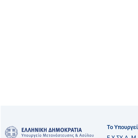
Το Υπουργε
Ε.Υ.ΣΥ.Δ. Μ.