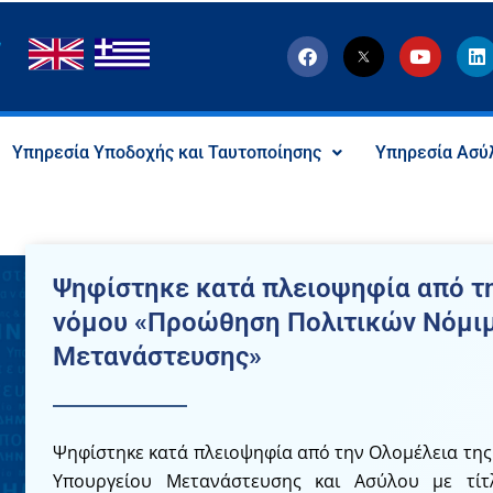
F
T
Y
L
a
w
o
i
c
i
u
n
e
t
t
k
b
t
u
e
o
e
b
d
Υπηρεσία Υποδοχής και Ταυτοποίησης
Υπηρεσία Ασύ
o
r
e
i
k
-
n
x
-
s
o
c
Ψηφίστηκε κατά πλειοψηφία από τη
i
a
νόμου «Προώθηση Πολιτικών Νόμι
l
I
Μετανάστευσης»
c
o
n
Ψηφίστηκε κατά πλειοψηφία από την Ολομέλεια της
Υπουργείου Μετανάστευσης και Ασύλου με τί