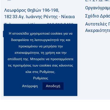
Οργανόγραμ
Λεωφόρος Θηβών 196-198,
Σχέδιο Δρά
182 33 Aγ. Ιωάννης Ρέντης - Νίκαια
Αυτοτελές 
Τηλεφωνικό Kέντρο: 213 212 8400
Ακεραιότητ
Η ιστοσελίδα χρησιμοποιεί cookies για να
Επικοινωνία
διασφαλίσει τη λειτουργικότητά της και
προκειμένου να μετρήσει την
επισκεψιμότητα, τη χρήση και την
απόδοσή της. Μπορείτε να προσαρμόσετε
τις προτιμήσεις των cookies σας κάνοντας
κλικ στις Ρυθμίσεις.
Ρυθμίσεις
Απόρριψη
Αποδοχή
All rights 