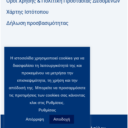
Όροι Χρήσης & Πολιτική Προστασίας Δεδομένων
Χάρτης Ιστότοπου
Δήλωση προσβασιμότητας
Ακολουθήστε μας:
Η ιστοσελίδα χρησιμοποιεί cookies για να
F
T
L
Y
a
w
i
o
διασφαλίσει τη λειτουργικότητά της και
c
i
n
u
Viber Community:
προκειμένου να μετρήσει την
e
t
k
t
b
t
e
u
επισκεψιμότητα, τη χρήση και την
o
e
d
b
απόδοσή της. Μπορείτε να προσαρμόσετε
o
r
i
e
τις προτιμήσεις των cookies σας κάνοντας
k
-
n
x
κλικ στις Ρυθμίσεις.
S
Ρυθμίσεις
o
c
Απόρριψη
Αποδοχή
All rights reserved
i