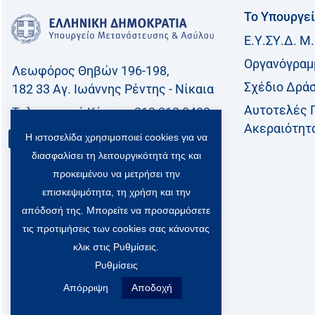
Το Υπουργε
Ε.Υ.ΣΥ.Δ. Μ.
Οργανόγραμ
Λεωφόρος Θηβών 196-198,
Σχέδιο Δρά
182 33 Aγ. Ιωάννης Ρέντης - Νίκαια
Αυτοτελές 
Τηλεφωνικό Kέντρο: 213 212 8400
Ακεραιότητ
Η ιστοσελίδα χρησιμοποιεί cookies για να
Επικοινωνία
διασφαλίσει τη λειτουργικότητά της και
προκειμένου να μετρήσει την
επισκεψιμότητα, τη χρήση και την
απόδοσή της. Μπορείτε να προσαρμόσετε
τις προτιμήσεις των cookies σας κάνοντας
κλικ στις Ρυθμίσεις.
Ρυθμίσεις
Απόρριψη
Αποδοχή