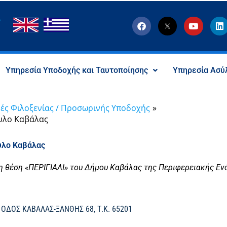
F
T
Y
L
a
w
o
i
c
i
u
n
e
t
t
k
b
t
u
e
o
e
b
d
Υπηρεσία Υποδοχής και Ταυτοποίησης
Υπηρεσία Ασύ
o
r
e
i
k
-
n
x
-
s
ές Φιλοξενίας / Προσωρινής Υποδοχής
o
υλο Καβάλας
c
i
a
υλο Καβάλας
l
I
c
θέση «ΠΕΡΙΓΙΑΛΙ» του Δήμου Καβάλας της Περιφερειακής Εν
o
n
ΟΔΟΣ ΚΑΒΑΛΑΣ-ΞΑΝΘΗΣ 68, Τ.Κ. 65201