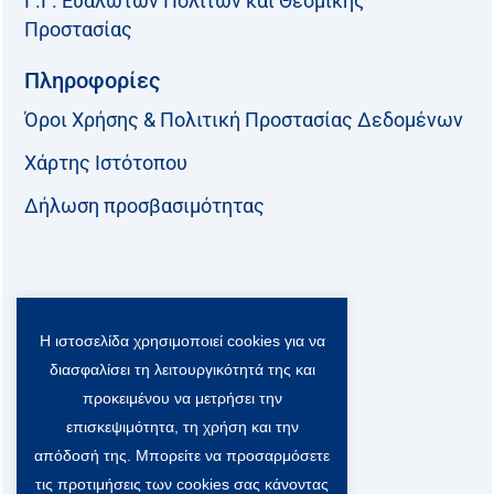
Γ.Γ. Ευάλωτων Πολιτών και Θεσμικής
Προστασίας
Πληροφορίες
Όροι Χρήσης & Πολιτική Προστασίας Δεδομένων
Χάρτης Ιστότοπου
Δήλωση προσβασιμότητας
Ακολουθήστε μας:
Η ιστοσελίδα χρησιμοποιεί cookies για να
F
T
L
Y
a
w
i
o
διασφαλίσει τη λειτουργικότητά της και
c
i
n
u
Viber Community:
προκειμένου να μετρήσει την
e
t
k
t
b
t
e
u
επισκεψιμότητα, τη χρήση και την
o
e
d
b
απόδοσή της. Μπορείτε να προσαρμόσετε
o
r
i
e
τις προτιμήσεις των cookies σας κάνοντας
k
-
n