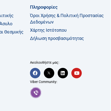
Πληροφορίες
λιτικής
Όροι Χρήσης & Πολιτική Προστασίας
Δεδομένων
 Άσυλο
Χάρτης Ιστότοπου
αι Θεσμικής
Δήλωση προσβασιμότητας
Ακολουθήστε μας:
F
T
L
Y
a
w
i
o
c
i
n
u
Viber Community:
e
t
k
t
b
t
e
u
o
e
d
b
o
r
i
e
k
-
n
x