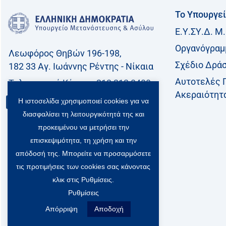
Το Υπουργε
Ε.Υ.ΣΥ.Δ. Μ.
Οργανόγραμ
Λεωφόρος Θηβών 196-198,
Σχέδιο Δρά
182 33 Aγ. Ιωάννης Ρέντης - Νίκαια
Αυτοτελές 
Τηλεφωνικό Kέντρο: 213 212 8400
Ακεραιότητ
Η ιστοσελίδα χρησιμοποιεί cookies για να
Επικοινωνία
διασφαλίσει τη λειτουργικότητά της και
προκειμένου να μετρήσει την
επισκεψιμότητα, τη χρήση και την
απόδοσή της. Μπορείτε να προσαρμόσετε
τις προτιμήσεις των cookies σας κάνοντας
κλικ στις Ρυθμίσεις.
Ρυθμίσεις
Απόρριψη
Αποδοχή