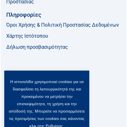
Προστασίας
Πληροφορίες
Όροι Χρήσης & Πολιτική Προστασίας Δεδομένων
Χάρτης Ιστότοπου
Δήλωση προσβασιμότητας
Ακολουθήστε μας:
Η ιστοσελίδα χρησιμοποιεί cookies για να
F
T
L
Y
a
w
i
o
διασφαλίσει τη λειτουργικότητά της και
c
i
n
u
Viber Community:
προκειμένου να μετρήσει την
e
t
k
t
b
t
e
u
επισκεψιμότητα, τη χρήση και την
o
e
d
b
απόδοσή της. Μπορείτε να προσαρμόσετε
o
r
i
e
τις προτιμήσεις των cookies σας κάνοντας
k
-
n
x
κλικ στις Ρυθμίσεις.