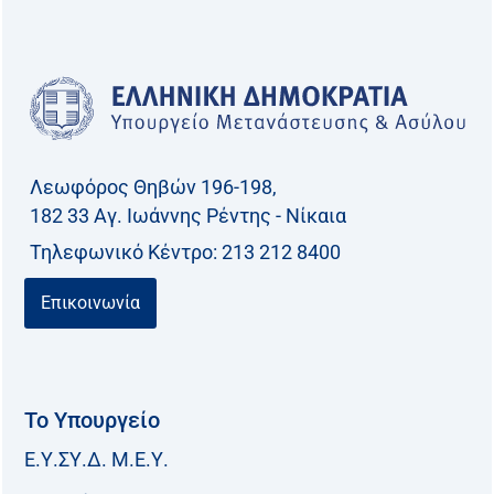
Λεωφόρος Θηβών 196-198,
182 33 Aγ. Ιωάννης Ρέντης - Νίκαια
Τηλεφωνικό Kέντρο: 213 212 8400
Επικοινωνία
Το Υπουργείο
Ε.Υ.ΣΥ.Δ. Μ.Ε.Υ.