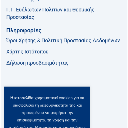
Γ.Γ. Ευάλωτων Πολιτών και Θεσμικής
Προστασίας
Πληροφορίες
Όροι Χρήσης & Πολιτική Προστασίας Δεδομένων
Χάρτης Ιστότοπου
Δήλωση προσβασιμότητας
Ακολουθήστε μας:
Η ιστοσελίδα χρησιμοποιεί cookies για να
F
T
L
Y
a
w
i
o
διασφαλίσει τη λειτουργικότητά της και
c
i
n
u
Viber Community:
προκειμένου να μετρήσει την
e
t
k
t
b
t
e
u
επισκεψιμότητα, τη χρήση και την
o
e
d
b
απόδοσή της. Μπορείτε να προσαρμόσετε