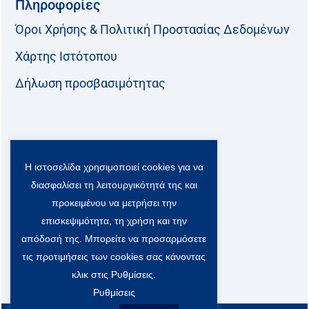
Πληροφορίες
Όροι Χρήσης & Πολιτική Προστασίας Δεδομένων
Χάρτης Ιστότοπου
Δήλωση προσβασιμότητας
Ακολουθήστε μας:
Η ιστοσελίδα χρησιμοποιεί cookies για να
F
T
L
Y
a
w
i
o
διασφαλίσει τη λειτουργικότητά της και
c
i
n
u
Viber Community:
προκειμένου να μετρήσει την
e
t
k
t
b
t
e
u
επισκεψιμότητα, τη χρήση και την
o
e
d
b
απόδοσή της. Μπορείτε να προσαρμόσετε
o
r
i
e
τις προτιμήσεις των cookies σας κάνοντας
k
-
n
x
κλικ στις Ρυθμίσεις.
S
Ρυθμίσεις
o