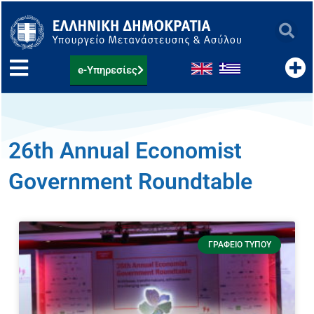
Μετάβαση
στο
περιεχόμενο
e-Υπηρεσίες
26th Annual Economist
Government Roundtable
ΓΡΑΦΕΊΟ ΤΎΠΟΥ