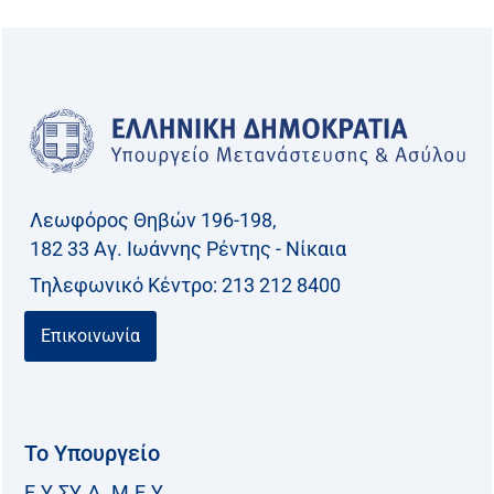
Λεωφόρος Θηβών 196-198,
182 33 Aγ. Ιωάννης Ρέντης - Νίκαια
Τηλεφωνικό Kέντρο: 213 212 8400
Επικοινωνία
Το Υπουργείο
Ε.Υ.ΣΥ.Δ. Μ.Ε.Υ.