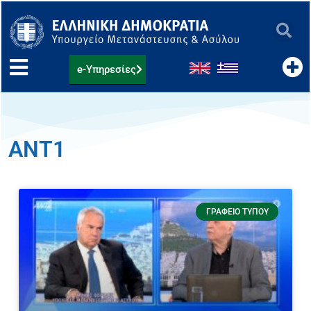
Μετάβαση
στο
περιεχόμενο
e-Υπηρεσίες
ΑΝΤ1
ΓΡΑΦΕΊΟ ΤΎΠΟΥ