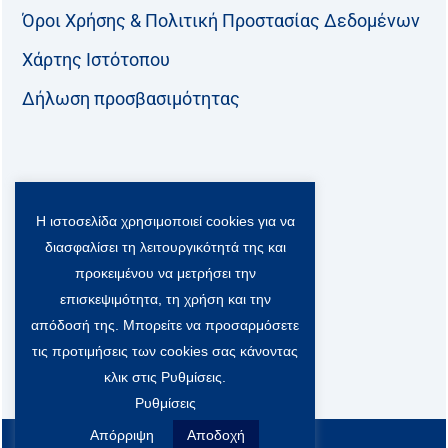
Όροι Χρήσης & Πολιτική Προστασίας Δεδομένων
Χάρτης Ιστότοπου
Δήλωση προσβασιμότητας
Ακολουθήστε μας:
Η ιστοσελίδα χρησιμοποιεί cookies για να
F
T
L
Y
a
w
i
o
διασφαλίσει τη λειτουργικότητά της και
c
i
n
u
Viber Community:
προκειμένου να μετρήσει την
e
t
k
t
b
t
e
u
επισκεψιμότητα, τη χρήση και την
o
e
d
b
απόδοσή της. Μπορείτε να προσαρμόσετε
o
r
i
e
τις προτιμήσεις των cookies σας κάνοντας
k
-
n
x
κλικ στις Ρυθμίσεις.
S
Ρυθμίσεις
o
c
Απόρριψη
Αποδοχή
All rights reserved