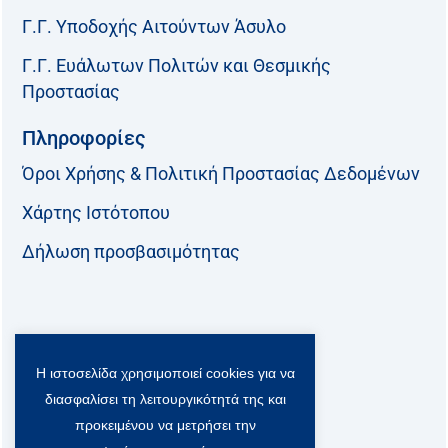
Γ.Γ. Υποδοχής Αιτούντων Άσυλο
Γ.Γ. Ευάλωτων Πολιτών και Θεσμικής
Προστασίας
Πληροφορίες
Όροι Χρήσης & Πολιτική Προστασίας Δεδομένων
Χάρτης Ιστότοπου
Δήλωση προσβασιμότητας
Ακολουθήστε μας:
Η ιστοσελίδα χρησιμοποιεί cookies για να
F
T
L
Y
a
w
i
o
διασφαλίσει τη λειτουργικότητά της και
c
i
n
u
προκειμένου να μετρήσει την
Viber Community:
e
t
k
t