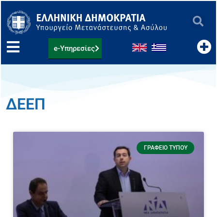
Μετάβαση
στο
περιεχόμενο
e-Υπηρεσίες
ΔΕΕΠ
ΓΡΑΦΕΊΟ ΤΎΠΟΥ