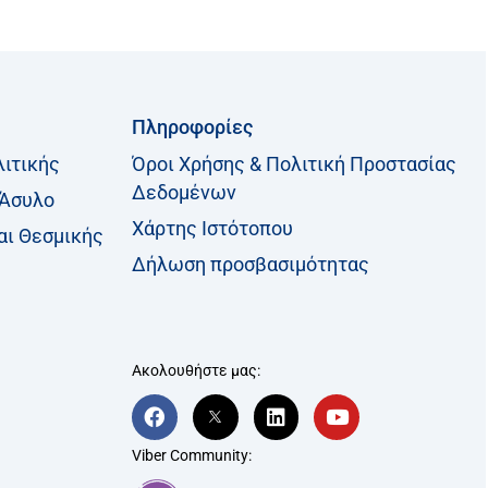
Πληροφορίες
λιτικής
Όροι Χρήσης & Πολιτική Προστασίας
Δεδομένων
 Άσυλο
Χάρτης Ιστότοπου
αι Θεσμικής
Δήλωση προσβασιμότητας
Ακολουθήστε μας:
F
T
L
Y
a
w
i
o
c
i
n
u
Viber Community:
e
t
k
t
b
t
e
u