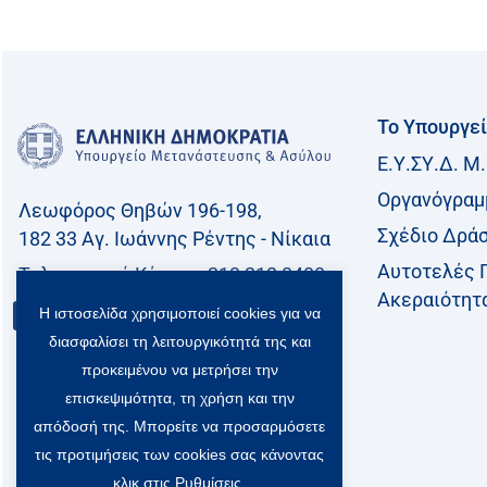
Το Υπουργε
Ε.Υ.ΣΥ.Δ. Μ.
Οργανόγραμ
Λεωφόρος Θηβών 196-198,
Σχέδιο Δρά
182 33 Aγ. Ιωάννης Ρέντης - Νίκαια
Αυτοτελές 
Τηλεφωνικό Kέντρο: 213 212 8400
Ακεραιότητ
Η ιστοσελίδα χρησιμοποιεί cookies για να
Επικοινωνία
διασφαλίσει τη λειτουργικότητά της και
προκειμένου να μετρήσει την
επισκεψιμότητα, τη χρήση και την
απόδοσή της. Μπορείτε να προσαρμόσετε
τις προτιμήσεις των cookies σας κάνοντας
κλικ στις Ρυθμίσεις.