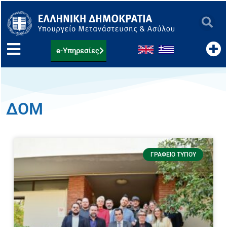
Μετάβαση
στο
περιεχόμενο
e-Υπηρεσίες
ΔΟΜ
Page
Page
Page
ΓΡΑΦΕΊΟ ΤΎΠΟΥ