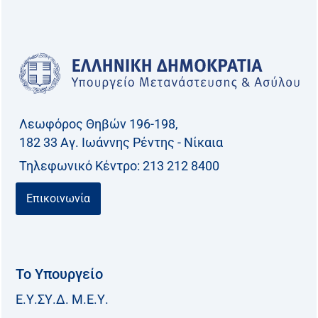
Λεωφόρος Θηβών 196-198,
182 33 Aγ. Ιωάννης Ρέντης - Νίκαια
Τηλεφωνικό Kέντρο: 213 212 8400
Επικοινωνία
Το Υπουργείο
Ε.Υ.ΣΥ.Δ. Μ.Ε.Υ.