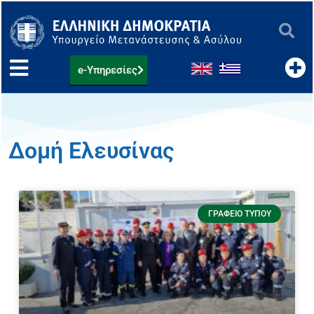
Μετάβαση
στο
περιεχόμενο
e-Υπηρεσίες
Δομή Ελευσίνας
ΓΡΑΦΕΊΟ ΤΎΠΟΥ