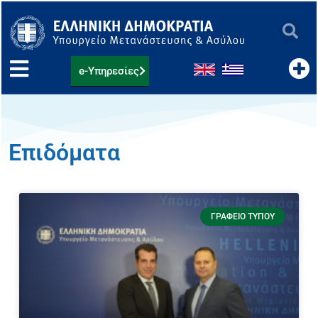
Μετάβαση
στο
περιεχόμενο
e-Υπηρεσίες
Επιδόματα
ΓΡΑΦΕΊΟ ΤΎΠΟΥ