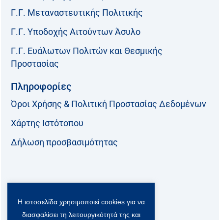
Γ.Γ. Μεταναστευτικής Πολιτικής
Γ.Γ. Υποδοχής Αιτούντων Άσυλο
Γ.Γ. Ευάλωτων Πολιτών και Θεσμικής
Προστασίας
Πληροφορίες
Όροι Χρήσης & Πολιτική Προστασίας Δεδομένων
Χάρτης Ιστότοπου
Δήλωση προσβασιμότητας
Ακολουθήστε μας:
Η ιστοσελίδα χρησιμοποιεί cookies για να
F
T
L
Y
a
w
i
o
διασφαλίσει τη λειτουργικότητά της και