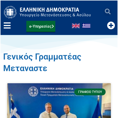
Μετάβαση
στο
περιεχόμενο
e-Υπηρεσίες
Γενικός Γραμματέας
Μεταναστε
ΓΡΑΦΕΊΟ ΤΎΠΟΥ