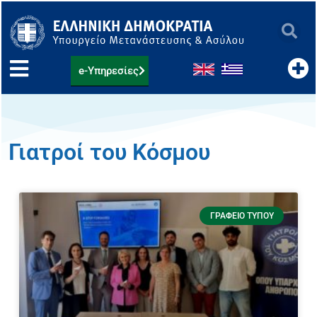
Μετάβαση
στο
περιεχόμενο
e-Υπηρεσίες
Γιατροί του Κόσμου
ΓΡΑΦΕΊΟ ΤΎΠΟΥ