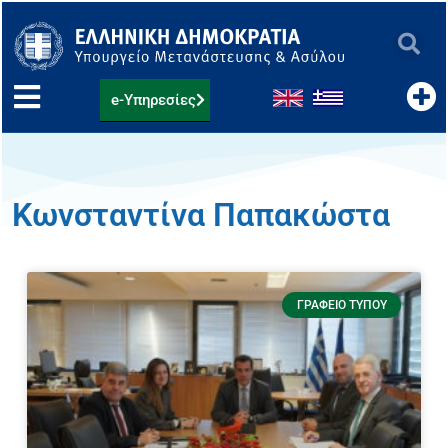
Μετάβαση
στο
περιεχόμενο
e-Υπηρεσίες
Κωνσταντίνα Παπακώστα
ΓΡΑΦΕΊΟ ΤΎΠΟΥ