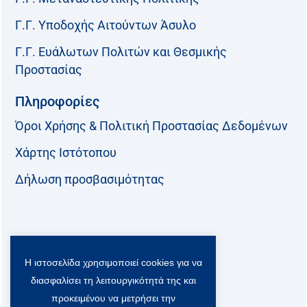
Γ.Γ. Υποδοχής Αιτούντων Άσυλο
Γ.Γ. Ευάλωτων Πολιτών και Θεσμικής
Προστασίας
Πληροφορίες
Όροι Χρήσης & Πολιτική Προστασίας Δεδομένων
Χάρτης Ιστότοπου
Δήλωση προσβασιμότητας
Ακολουθήστε μας:
Η ιστοσελίδα χρησιμοποιεί cookies για να
F
T
L
Y
a
w
i
o
διασφαλίσει τη λειτουργικότητά της και
c
i
n
u
Viber Community:
προκειμένου να μετρήσει την
e
t
k
t