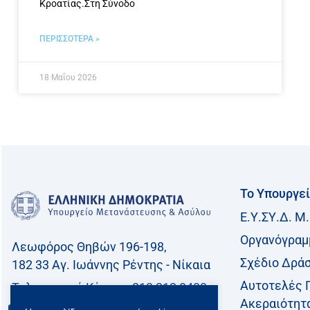
Κροατίας.Στη Σύνοδο
ΠΕΡΙΣΣΟΤΕΡΑ »
18 Μαΐου 2026
Το Υπουργε
Ε.Υ.ΣΥ.Δ. Μ.
Οργανόγραμ
Λεωφόρος Θηβών 196-198,
Σχέδιο Δρά
182 33 Aγ. Ιωάννης Ρέντης - Νίκαια
Αυτοτελές 
Τηλεφωνικό Kέντρο: 213 212 8400
Ακεραιότητ