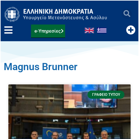
Μετάβαση
στο
περιεχόμενο
e-Υπηρεσίες
Magnus Brunner
ΓΡΑΦΕΊΟ ΤΎΠΟΥ