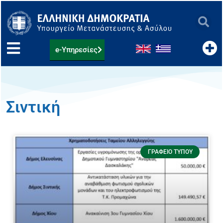
Μετάβαση
στο
περιεχόμενο
e-Υπηρεσίες
Σιντική
ΓΡΑΦΕΊΟ ΤΎΠΟΥ