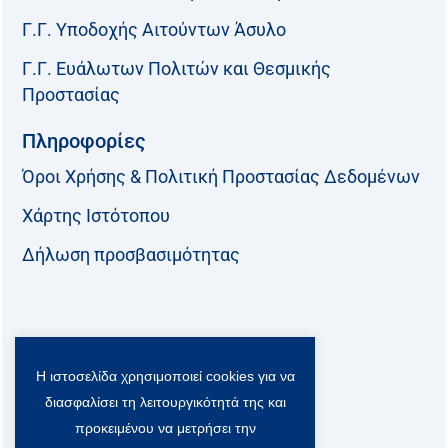
Γ.Γ. Υποδοχής Αιτούντων Άσυλο
Γ.Γ. Ευάλωτων Πολιτών και Θεσμικής
Προστασίας
Πληροφορίες
Όροι Χρήσης & Πολιτική Προστασίας Δεδομένων
Χάρτης Ιστότοπου
Δήλωση προσβασιμότητας
Ακολουθήστε μας:
Η ιστοσελίδα χρησιμοποιεί cookies για να
F
T
L
Y
a
w
i
o
διασφαλίσει τη λειτουργικότητά της και
c
i
n
u
Viber Community:
προκειμένου να μετρήσει την
e
t
k
t