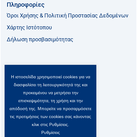
Πληροφορίες
Όροι Χρήσης & Πολιτική Προστασίας Δεδομένων
Χάρτης Ιστότοπου
Δήλωση προσβασιμότητας
Ακολουθήστε μας:
Η ιστοσελίδα χρησιμοποιεί cookies για να
F
T
L
Y
a
w
i
o
διασφαλίσει τη λειτουργικότητά της και
c
i
n
u
Viber Community:
προκειμένου να μετρήσει την
e
t
k
t
b
t
e
u
επισκεψιμότητα, τη χρήση και την
o
e
d
b
απόδοσή της. Μπορείτε να προσαρμόσετε
o
r
i
e
τις προτιμήσεις των cookies σας κάνοντας
k
-
n
x
κλικ στις Ρυθμίσεις.
S
Ρυθμίσεις
o