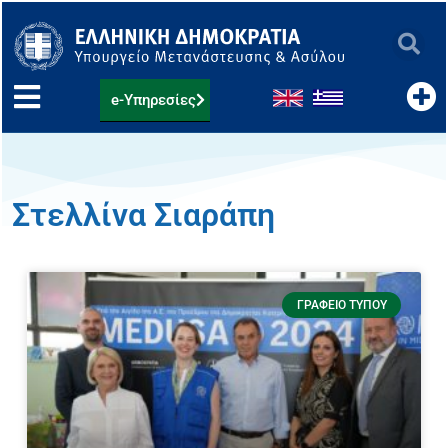
Μετάβαση
στο
περιεχόμενο
e-Υπηρεσίες
Στελλίνα Σιαράπη
ΓΡΑΦΕΊΟ ΤΎΠΟΥ