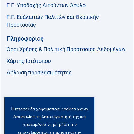
Γ.Γ. Υποδοχής Αιτούντων Άσυλο
Γ.Γ. Ευάλωτων Πολιτών και Θεσμικής
Προστασίας
Πληροφορίες
Όροι Χρήσης & Πολιτική Προστασίας Δεδομένων
Χάρτης Ιστότοπου
Δήλωση προσβασιμότητας
Ακολουθήστε μας:
Η ιστοσελίδα χρησιμοποιεί cookies για να
F
T
L
Y
a
w
i
o
διασφαλίσει τη λειτουργικότητά της και
c
i
n
u
προκειμένου να μετρήσει την
Viber Community:
e
t
k
t
b
t
e
u
επισκεψιμότητα, τη χρήση και την