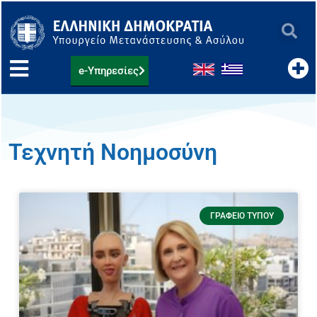
Μετάβαση
στο
περιεχόμενο
e-Υπηρεσίες
Τεχνητή Νοημοσύνη
ΓΡΑΦΕΊΟ ΤΎΠΟΥ