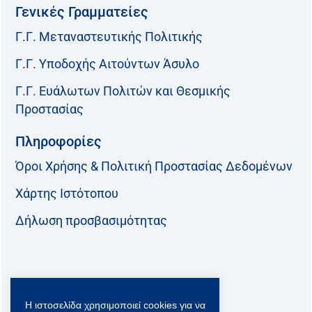
Γενικές Γραμματείες
Γ.Γ. Μεταναστευτικής Πολιτικής
Γ.Γ. Υποδοχής Αιτούντων Άσυλο
Γ.Γ. Ευάλωτων Πολιτών και Θεσμικής
Προστασίας
Πληροφορίες
Όροι Χρήσης & Πολιτική Προστασίας Δεδομένων
Χάρτης Ιστότοπου
Δήλωση προσβασιμότητας
Ακολουθήστε μας:
Η ιστοσελίδα χρησιμοποιεί cookies για να
F
T
L
Y