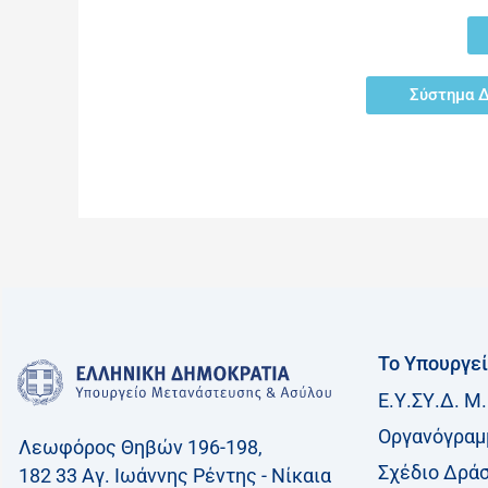
Σύστημα Δ
Το Υπουργε
Ε.Υ.ΣΥ.Δ. Μ.
Οργανόγραμ
Λεωφόρος Θηβών 196-198,
Σχέδιο Δρά
182 33 Aγ. Ιωάννης Ρέντης - Νίκαια