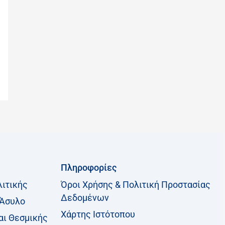
η
σ
η
γ
ι
α
:
Πληροφορίες
λιτικής
Όροι Χρήσης & Πολιτική Προστασίας
Δεδομένων
 Άσυλο
Χάρτης Ιστότοπου
αι Θεσμικής