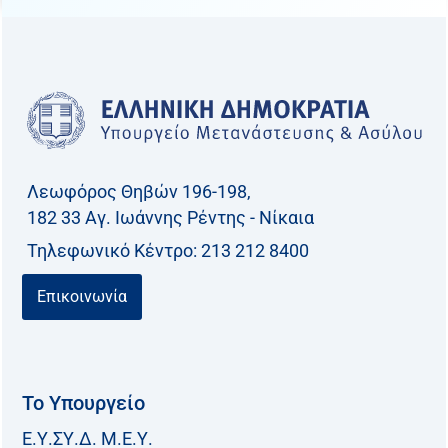
Λεωφόρος Θηβών 196-198,
182 33 Aγ. Ιωάννης Ρέντης - Νίκαια
Τηλεφωνικό Kέντρο: 213 212 8400
Επικοινωνία
Το Υπουργείο
Ε.Υ.ΣΥ.Δ. Μ.Ε.Υ.