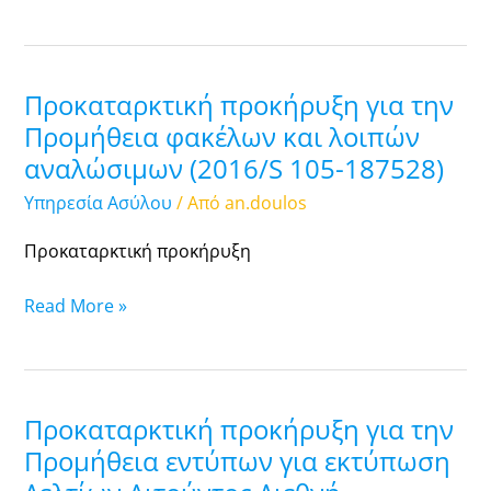
105-
187529)
Προκαταρκτική προκήρυξη για την
Προκαταρκτική
προκήρυξη
Προμήθεια φακέλων και λοιπών
για
αναλώσιμων (2016/S 105-187528)
την
Υπηρεσία Ασύλου
/ Από
an.doulos
Προμήθεια
φακέλων
Προκαταρκτική προκήρυξη
και
λοιπών
Read More »
αναλώσιμων
(2016/S
105-
187528)
Προκαταρκτική προκήρυξη για την
Προκαταρκτική
προκήρυξη
Προμήθεια εντύπων για εκτύπωση
για