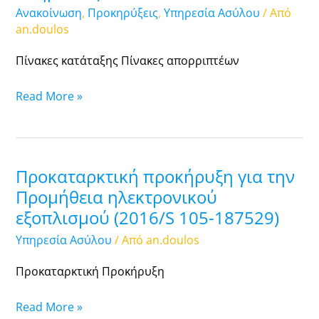
ΣΟΧ3/2016
Ανακοίνωση
,
Προκηρύξεις
,
Υπηρεσία Ασύλου
/ Από
Ανακοίνωσης
an.doulos
της
Υπηρεσίας
Πίνακες κατάταξης Πίνακες απορριπτέων
Read More »
Προκαταρκτική προκήρυξη για την
Προκαταρκτική
προκήρυξη
Προμήθεια ηλεκτρονικού
για
εξοπλισμού (2016/S 105-187529)
την
Υπηρεσία Ασύλου
/ Από
an.doulos
Προμήθεια
ηλεκτρονικού
Προκαταρκτική Προκήρυξη
εξοπλισμού
(2016/S
Read More »