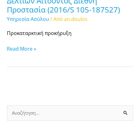
Δελτίων Αιτούντος Διεθνή
την
Προστασία (2016/S 105-187527)
Προμήθεια
Υπηρεσία Ασύλου
/ Από
an.doulos
εντύπων
για
Προκαταρκτική προκήρυξη
εκτύπωση
Δελτίων
Read More »
Αιτούντος
Διεθνή
Προστασία
(2016/S
105-
187527)
Α
ν
α