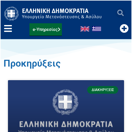
Μετάβαση
στο
περιεχόμενο
e-Υπηρεσίες
Προκηρύξεις
Page
Page
Page
Page
ΔΙΑΚΗΡΎΞΕΙΣ