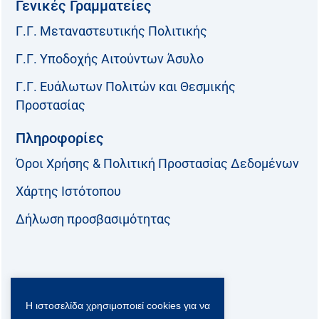
Γενικές Γραμματείες
Γ.Γ. Μεταναστευτικής Πολιτικής
Γ.Γ. Υποδοχής Αιτούντων Άσυλο
Γ.Γ. Ευάλωτων Πολιτών και Θεσμικής
Προστασίας
Πληροφορίες
Όροι Χρήσης & Πολιτική Προστασίας Δεδομένων
Χάρτης Ιστότοπου
Δήλωση προσβασιμότητας
Ακολουθήστε μας:
Η ιστοσελίδα χρησιμοποιεί cookies για να
F
T
L
Y