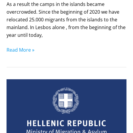
As a result the camps in the islands became
overcrowded. Since the beginning of 2020 we have
relocated 25.000 migrants from the islands to the
mainland. In Lesbos alone , from the beginning of the
year until today,
Read More »
Taking
care
of
each
other
in
a