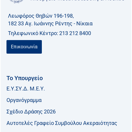
η
γ
Λεωφόρος Θηβών 196-198,
ι
182 33 Aγ. Ιωάννης Ρέντης - Νίκαια
α
Τηλεφωνικό Kέντρο: 213 212 8400
:
Επικοινωνία
Το Υπουργείο
Ε.Υ.ΣΥ.Δ. Μ.Ε.Υ.
Οργανόγραμμα
Σχέδιο Δράσης 2026
Αυτοτελές Γραφείο Συμβούλου Ακεραιότητας