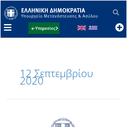
Μετάβαση
στο
περιεχόμενο
e-Υπηρεσίες
12 Σεπτεμβρίου
2020
Your
temporary