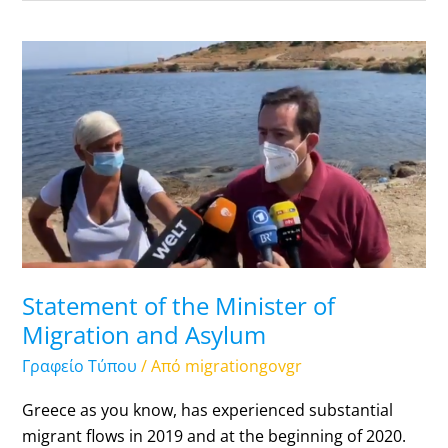
Statement
of
the
Minister
of
Migration
and
Asylum
Statement of the Minister of
Migration and Asylum
Γραφείο Τύπου
/ Από
migrationgovgr
Greece as you know, has experienced substantial
migrant flows in 2019 and at the beginning of 2020.