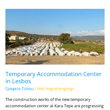
Temporary
Accommodation
Center
in
Lesbos
Temporary Accommodation Center
in Lesbos
Γραφείο Τύπου
/ Από
migrationgovgr
The construction works of the new temporary
accommodation center at Kara Tepe are progressing