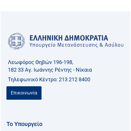
ζ
ή
τ
η
σ
η
γ
Λεωφόρος Θηβών 196-198,
ι
182 33 Aγ. Ιωάννης Ρέντης - Νίκαια
α
Τηλεφωνικό Kέντρο: 213 212 8400
:
Επικοινωνία
Το Υπουργείο