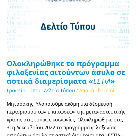
φιλοξενίας
αιτούντων
άσυλο
σε
αστικά
διαμερίσματα
«
ΕΣΤΙΑ
»
Ολοκληρώθηκε το πρόγραμμα
φιλοξενίας αιτούντων άσυλο σε
αστικά διαμερίσματα «
ΕΣΤΙΑ
»
Γραφείο Τύπου
,
Δελτία Τύπου
/ Από
m.charemi
Μηταράκης: Υλοποιούμε ακόμη μία δέσμευσή
περιορισμού των επιπτώσεων της μεταναστευτικής
κρίσης στις τοπικές κοινωνίες Ολοκληρώθηκε στις
31η Δεκεμβρίου 2022 το πρόγραμμα φιλοξενίας
αιτούντων άσυλο σε αστικά διαμερίσματα «ΕΣΤΙΑ»,