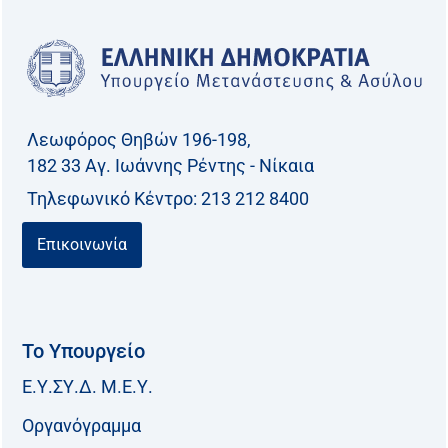
τ
η
σ
η
γ
Λεωφόρος Θηβών 196-198,
ι
182 33 Aγ. Ιωάννης Ρέντης - Νίκαια
α
Τηλεφωνικό Kέντρο: 213 212 8400
:
Επικοινωνία
Το Υπουργείο
Ε.Υ.ΣΥ.Δ. Μ.Ε.Υ.
Οργανόγραμμα