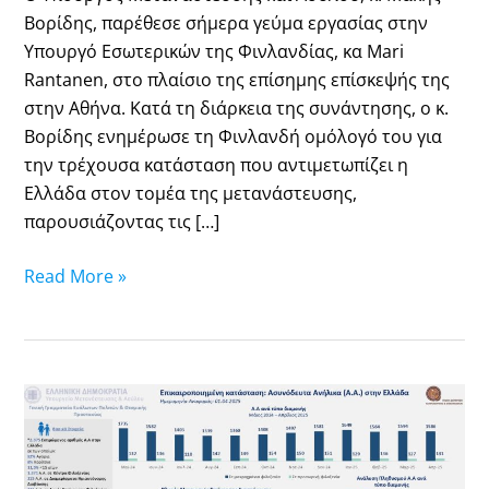
Βορίδης, παρέθεσε σήμερα γεύμα εργασίας στην
γραμμή
Υπουργό Εσωτερικών της Φινλανδίας, κα Mari
για
Rantanen, στο πλαίσιο της επίσημης επίσκεψής της
τις
στην Αθήνα. Κατά τη διάρκεια της συνάντησης, ο κ.
επιστροφές
Βορίδης ενημέρωσε τη Φινλανδή ομόλογό του για
μεταναστών
την τρέχουσα κατάσταση που αντιμετωπίζει η
Ελλάδα στον τομέα της μετανάστευσης,
παρουσιάζοντας τις […]
Read More »
Ασυνόδευτα
Ανήλικα
–
Στοιχεία