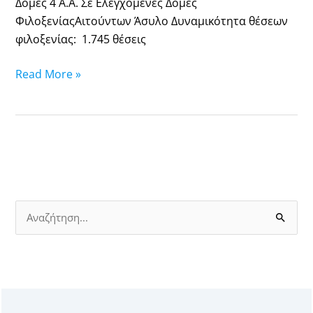
Δομές 4 Α.Α. Σε Ελεγχόμενες Δομές
ΦιλοξενίαςΑιτούντων Άσυλο Δυναμικότητα θέσεων
φιλοξενίας: 1.745 θέσεις
Read More »
Α
ν
α
ζ
ή