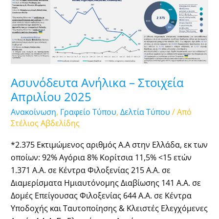
Απριλίου
2025
Ασυνόδευτα Ανήλικα – Στοιχεία
Απριλίου 2025
Ανακοίνωση
,
Γραφείο Τύπου
,
Δελτία Τύπου
/ Από
Στέλιος Αβδελίδης
*2.375 Εκτιμώμενος αριθμός Α.Α στην Ελλάδα, εκ των
οποίων: 92% Αγόρια 8% Κορίτσια 11,5% <15 ετών
1.371 Α.Α. σε Κέντρα Φιλοξενίας 215 Α.Α. σε
Διαμερίσματα Ημιαυτόνομης Διαβίωσης 141 Α.Α. σε
Δομές Επείγουσας Φιλοξενίας 644 Α.Α. σε Κέντρα
Υποδοχής και Ταυτοποίησης & Κλειστές Ελεγχόμενες