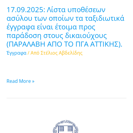
είναι
17.09.2025: Λίστα υποθέσεων
έτοιμα
ασύλου των οποίων τα ταξιδιωτικά
προς
έγγραφα είναι έτοιμα προς
παράδοση
παράδοση στους δικαιούχους
στους
δικαιούχους
(ΠΑΡΑΛΑΒΗ ΑΠΟ ΤΟ ΠΓΑ ATTIKHΣ).
(ΠΑΡΑΛΑΒΗ
Έγγραφα
/ Από
Στέλιος Αβδελίδης
ΑΠΟ
ΤΟ
ΠΓΑ
ATTIKHΣ).
Read More »
16.09.2025:
Λίστα
υποθέσεων