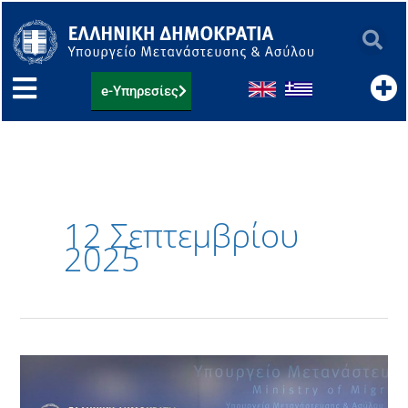
Μετάβαση
στο
περιεχόμενο
e-Υπηρεσίες
12 Σεπτεμβρίου
2025
Συνάντηση
του