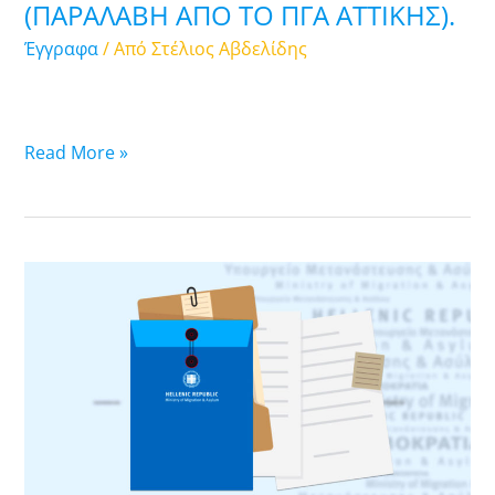
δικαιούχους
(ΠΑΡΑΛΑΒΗ ΑΠΟ ΤΟ ΠΓΑ ATTIKHΣ).
(ΠΑΡΑΛΑΒΗ
Έγγραφα
/ Από
Στέλιος Αβδελίδης
ΑΠΟ
ΤΟ
ΠΓΑ
ATTIKHΣ).
Read More »
19.09.2025.
Λίστα
υποθέσεων
ασύλου
των
οποίων
οι
άδειες