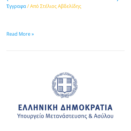
(ΠΑΡΑΛΑΒΗ
Έγγραφα
/ Από
Στέλιος Αβδελίδης
ΑΠΟ
ΤΟ
ΠΓΑ
ATTIKHΣ).
Read More »
17.09.2025:
Λίστα
υποθέσεων
ασύλου
των
οποίων
τα
ταξιδιωτικά
έγγραφα