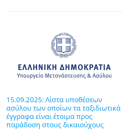
15.09.2025:
Λίστα
υποθέσεων
ασύλου
των
οποίων
τα
ταξιδιωτικά
έγγραφα
είναι
15.09.2025: Λίστα υποθέσεων
έτοιμα
ασύλου των οποίων τα ταξιδιωτικά
προς
έγγραφα είναι έτοιμα προς
παράδοση
παράδοση στους δικαιούχους
στους