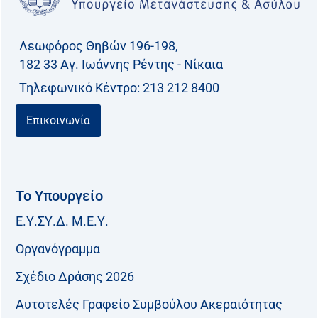
η
γ
Λεωφόρος Θηβών 196-198,
ι
182 33 Aγ. Ιωάννης Ρέντης - Νίκαια
α
Τηλεφωνικό Kέντρο: 213 212 8400
:
Επικοινωνία
Το Υπουργείο
Ε.Υ.ΣΥ.Δ. Μ.Ε.Υ.
Οργανόγραμμα
Σχέδιο Δράσης 2026
Αυτοτελές Γραφείο Συμβούλου Ακεραιότητας