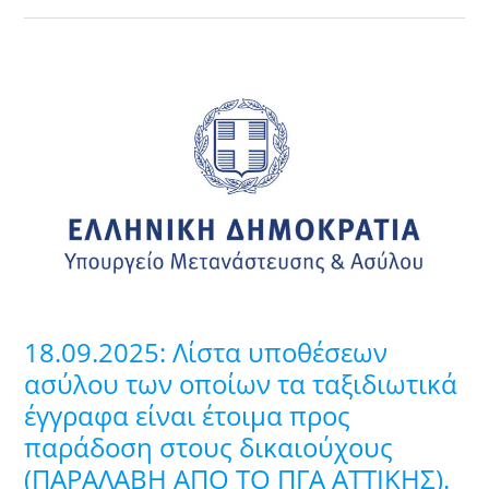
18.09.2025:
Λίστα
υποθέσεων
ασύλου
των
οποίων
τα
ταξιδιωτικά
έγγραφα
είναι
18.09.2025: Λίστα υποθέσεων
έτοιμα
ασύλου των οποίων τα ταξιδιωτικά
προς
έγγραφα είναι έτοιμα προς
παράδοση
παράδοση στους δικαιούχους
στους
δικαιούχους
(ΠΑΡΑΛΑΒΗ ΑΠΟ ΤΟ ΠΓΑ ATTIKHΣ).