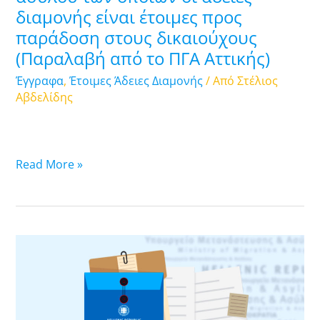
διαμονής είναι έτοιμες προς
παράδοση
παράδοση στους δικαιούχους
στους
δικαιούχους
(Παραλαβή από το ΠΓΑ Αττικής)
(Παραλαβή
Έγγραφα
,
Έτοιμες Άδειες Διαμονής
/ Από
Στέλιος
από
Αβδελίδης
το
ΠΓΑ
Αττικής)
Read More »
16.09.2025.
Λίστα
υποθέσεων
ασύλου
των