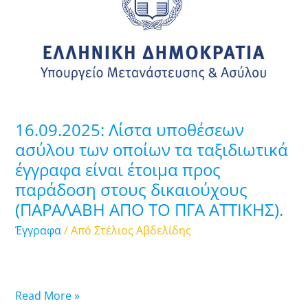
ασύλου
των
οποίων
τα
ταξιδιωτικά
έγγραφα
είναι
16.09.2025: Λίστα υποθέσεων
έτοιμα
ασύλου των οποίων τα ταξιδιωτικά
προς
έγγραφα είναι έτοιμα προς
παράδοση
παράδοση στους δικαιούχους
στους
δικαιούχους
(ΠΑΡΑΛΑΒΗ ΑΠΟ ΤΟ ΠΓΑ ATTIKHΣ).
(ΠΑΡΑΛΑΒΗ
Έγγραφα
/ Από
Στέλιος Αβδελίδης
ΑΠΟ
ΤΟ
ΠΓΑ
ATTIKHΣ).
Read More »