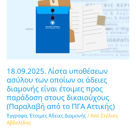
Λίστα
υποθέσεων
ασύλου
των
οποίων
οι
άδειες
διαμονής
είναι
18.09.2025. Λίστα υποθέσεων
έτοιμες
ασύλου των οποίων οι άδειες
προς
διαμονής είναι έτοιμες προς
παράδοση
παράδοση στους δικαιούχους
στους
δικαιούχους
(Παραλαβή από το ΠΓΑ Αττικής)
(Παραλαβή
Έγγραφα
,
Έτοιμες Άδειες Διαμονής
/ Από
Στέλιος
από
Αβδελίδης
το