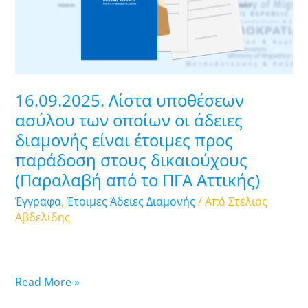
οποίων
οι
άδειες
διαμονής
είναι
16.09.2025. Λίστα υποθέσεων
έτοιμες
ασύλου των οποίων οι άδειες
προς
διαμονής είναι έτοιμες προς
παράδοση
παράδοση στους δικαιούχους
στους
δικαιούχους
(Παραλαβή από το ΠΓΑ Αττικής)
(Παραλαβή
Έγγραφα
,
Έτοιμες Άδειες Διαμονής
/ Από
Στέλιος
από
Αβδελίδης
το
ΠΓΑ
Αττικής)
Read More »