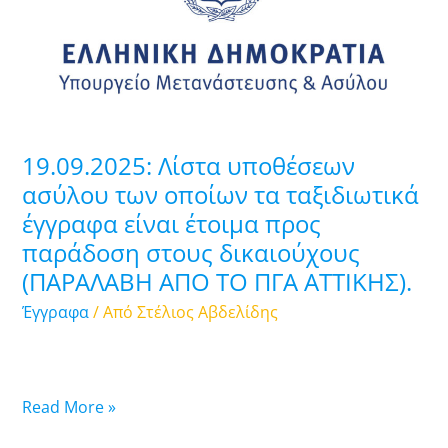
των
οποίων
τα
ταξιδιωτικά
έγγραφα
είναι
19.09.2025: Λίστα υποθέσεων
έτοιμα
ασύλου των οποίων τα ταξιδιωτικά
προς
έγγραφα είναι έτοιμα προς
παράδοση
παράδοση στους δικαιούχους
στους
δικαιούχους
(ΠΑΡΑΛΑΒΗ ΑΠΟ ΤΟ ΠΓΑ ATTIKHΣ).
(ΠΑΡΑΛΑΒΗ
Έγγραφα
/ Από
Στέλιος Αβδελίδης
ΑΠΟ
ΤΟ
ΠΓΑ
ATTIKHΣ).
Read More »