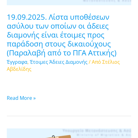
διαμονής
είναι
19.09.2025. Λίστα υποθέσεων
έτοιμες
ασύλου των οποίων οι άδειες
προς
διαμονής είναι έτοιμες προς
παράδοση
παράδοση στους δικαιούχους
στους
δικαιούχους
(Παραλαβή από το ΠΓΑ Αττικής)
(Παραλαβή
Έγγραφα
,
Έτοιμες Άδειες Διαμονής
/ Από
Στέλιος
από
Αβδελίδης
το
ΠΓΑ
Αττικής)
Read More »
18.09.2025.