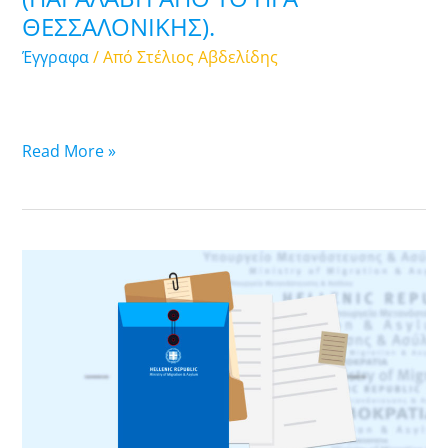
(ΠΑΡΑΛΑΒΗ
ΘΕΣΣΑΛΟΝΙΚΗΣ).
ΑΠΟ
Έγγραφα
/ Από
Στέλιος Αβδελίδης
ΤΟ
ΠΓΑ
ΘΕΣΣΑΛΟΝΙΚΗΣ).
Read More »
10.10.2025.
Λίστα
υποθέσεων
ασύλου
των
οποίων
οι
άδειες