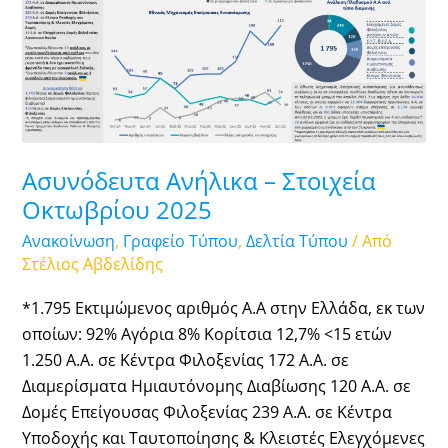
Στοιχεία
Οκτωβρίου
2025
Ασυνόδευτα Ανήλικα – Στοιχεία
Οκτωβρίου 2025
Ανακοίνωση
,
Γραφείο Τύπου
,
Δελτία Τύπου
/ Από
Στέλιος Αβδελίδης
*1.795 Εκτιμώμενος αριθμός Α.Α στην Ελλάδα, εκ των
οποίων: 92% Αγόρια 8% Κορίτσια 12,7% <15 ετών
1.250 Α.Α. σε Κέντρα Φιλοξενίας 172 Α.Α. σε
Διαμερίσματα Ημιαυτόνομης Διαβίωσης 120 Α.Α. σε
Δομές Επείγουσας Φιλοξενίας 239 Α.Α. σε Κέντρα
Υποδοχής και Ταυτοποίησης & Κλειστές Ελεγχόμενες