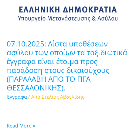
οποίων
τα
ταξιδιωτικά
έγγραφα
είναι
07.10.2025: Λίστα υποθέσεων
έτοιμα
ασύλου των οποίων τα ταξιδιωτικά
προς
έγγραφα είναι έτοιμα προς
παράδοση
παράδοση στους δικαιούχους
στους
δικαιούχους
(ΠΑΡΑΛΑΒΗ ΑΠΟ ΤΟ ΠΓΑ
(ΠΑΡΑΛΑΒΗ
ΘΕΣΣΑΛΟΝΙΚΗΣ).
ΑΠΟ
Έγγραφα
/ Από
Στέλιος Αβδελίδης
ΤΟ
ΠΓΑ
ΘΕΣΣΑΛΟΝΙΚΗΣ).
Read More »