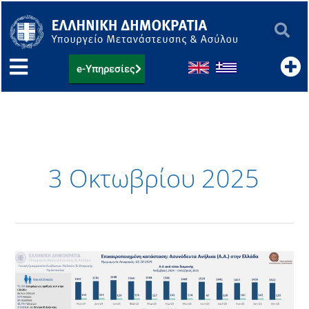
Μετάβαση
στο
περιεχόμενο
e-Υπηρεσίες
3 Οκτωβρίου 2025
Ασυνόδευτα
Ανήλικα
–