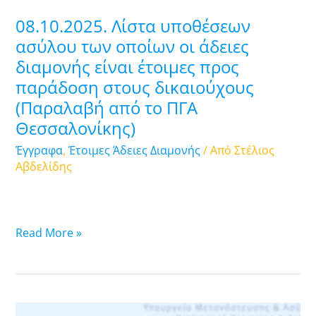
είναι
08.10.2025. Λίστα υποθέσεων
έτοιμες
ασύλου των οποίων οι άδειες
προς
διαμονής είναι έτοιμες προς
παράδοση
παράδοση στους δικαιούχους
στους
δικαιούχους
(Παραλαβή από το ΠΓΑ
(Παραλαβή
Θεσσαλονίκης)
από
Έγγραφα
,
Έτοιμες Άδειες Διαμονής
/ Από
Στέλιος
το
Αβδελίδης
ΠΓΑ
Θεσσαλονίκης)
Read More »
07.10.2025.