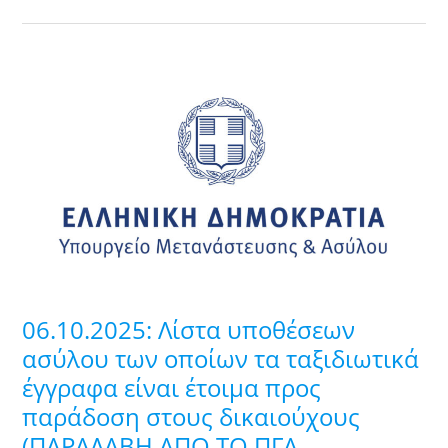
06.10.2025:
Λίστα
υποθέσεων
ασύλου
των
οποίων
τα
ταξιδιωτικά
έγγραφα
είναι
06.10.2025: Λίστα υποθέσεων
έτοιμα
ασύλου των οποίων τα ταξιδιωτικά
προς
έγγραφα είναι έτοιμα προς
παράδοση
παράδοση στους δικαιούχους
στους
δικαιούχους
(ΠΑΡΑΛΑΒΗ ΑΠΟ ΤΟ ΠΓΑ