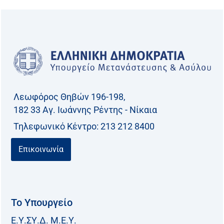
ζ
ή
τ
η
σ
η
γ
Λεωφόρος Θηβών 196-198,
ι
182 33 Aγ. Ιωάννης Ρέντης - Νίκαια
α
Τηλεφωνικό Kέντρο: 213 212 8400
:
Επικοινωνία
Το Υπουργείο
Ε.Υ.ΣΥ.Δ. Μ.Ε.Υ.