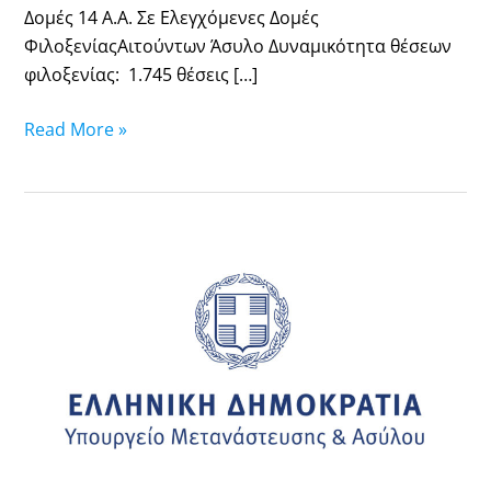
Δομές 14 Α.Α. Σε Ελεγχόμενες Δομές
ΦιλοξενίαςΑιτούντων Άσυλο Δυναμικότητα θέσεων
φιλοξενίας: 1.745 θέσεις […]
Read More »
10.10.2025:
Λίστα
υποθέσεων
ασύλου
των
οποίων
τα
ταξιδιωτικά
έγγραφα