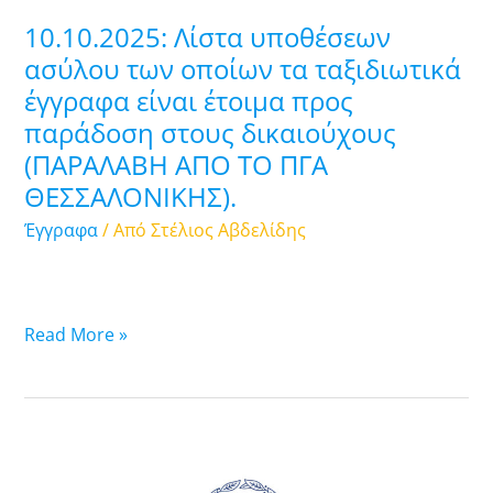
είναι
10.10.2025: Λίστα υποθέσεων
έτοιμα
ασύλου των οποίων τα ταξιδιωτικά
προς
έγγραφα είναι έτοιμα προς
παράδοση
παράδοση στους δικαιούχους
στους
δικαιούχους
(ΠΑΡΑΛΑΒΗ ΑΠΟ ΤΟ ΠΓΑ
(ΠΑΡΑΛΑΒΗ
ΘΕΣΣΑΛΟΝΙΚΗΣ).
ΑΠΟ
Έγγραφα
/ Από
Στέλιος Αβδελίδης
ΤΟ
ΠΓΑ
ΘΕΣΣΑΛΟΝΙΚΗΣ).
Read More »
09.10.2025:
Λίστα