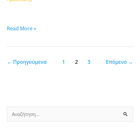
ΠΓΑ
Θεσσαλονίκης)
Read More »
←
Προηγούμενα
1
2
3
Επόμενο
→
Α
ν
α