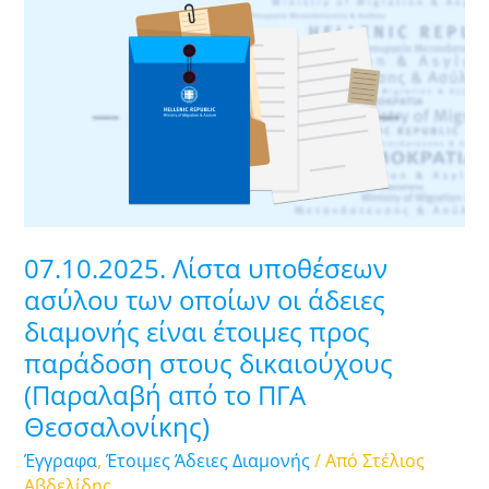
Λίστα
υποθέσεων
ασύλου
των
οποίων
οι
άδειες
διαμονής
είναι
07.10.2025. Λίστα υποθέσεων
έτοιμες
ασύλου των οποίων οι άδειες
προς
διαμονής είναι έτοιμες προς
παράδοση
παράδοση στους δικαιούχους
στους
δικαιούχους
(Παραλαβή από το ΠΓΑ
(Παραλαβή
Θεσσαλονίκης)
από
Έγγραφα
,
Έτοιμες Άδειες Διαμονής
/ Από
Στέλιος
το
Αβδελίδης