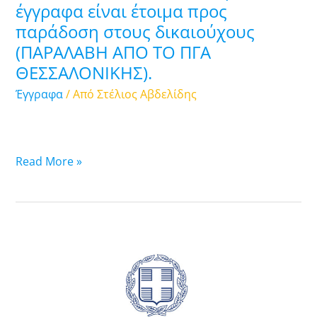
έγγραφα είναι έτοιμα προς
παράδοση
παράδοση στους δικαιούχους
στους
δικαιούχους
(ΠΑΡΑΛΑΒΗ ΑΠΟ ΤΟ ΠΓΑ
(ΠΑΡΑΛΑΒΗ
ΘΕΣΣΑΛΟΝΙΚΗΣ).
ΑΠΟ
Έγγραφα
/ Από
Στέλιος Αβδελίδης
ΤΟ
ΠΓΑ
ΘΕΣΣΑΛΟΝΙΚΗΣ).
Read More »
07.10.2025:
Λίστα
υποθέσεων
ασύλου
των