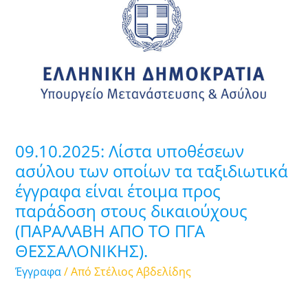
υποθέσεων
ασύλου
των
οποίων
τα
ταξιδιωτικά
έγγραφα
είναι
09.10.2025: Λίστα υποθέσεων
έτοιμα
ασύλου των οποίων τα ταξιδιωτικά
προς
έγγραφα είναι έτοιμα προς
παράδοση
παράδοση στους δικαιούχους
στους
δικαιούχους
(ΠΑΡΑΛΑΒΗ ΑΠΟ ΤΟ ΠΓΑ
(ΠΑΡΑΛΑΒΗ
ΘΕΣΣΑΛΟΝΙΚΗΣ).
ΑΠΟ
Έγγραφα
/ Από
Στέλιος Αβδελίδης
ΤΟ
ΠΓΑ