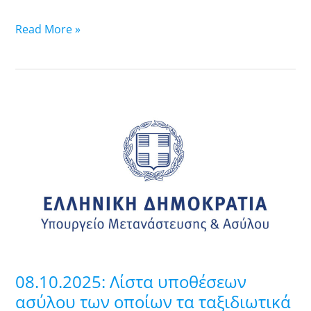
ΘΕΣΣΑΛΟΝΙΚΗΣ).
Read More »
08.10.2025:
Λίστα
υποθέσεων
ασύλου
των
οποίων
τα
ταξιδιωτικά
έγγραφα
είναι
08.10.2025: Λίστα υποθέσεων
έτοιμα
ασύλου των οποίων τα ταξιδιωτικά
προς