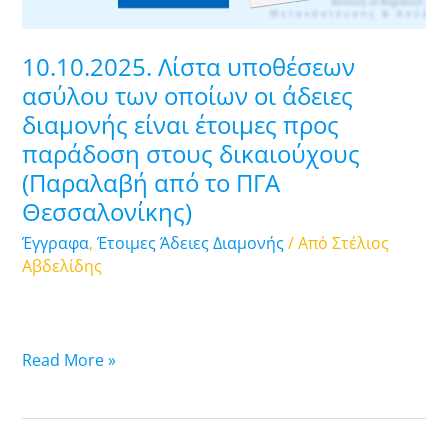
διαμονής
είναι
10.10.2025. Λίστα υποθέσεων
έτοιμες
ασύλου των οποίων οι άδειες
προς
διαμονής είναι έτοιμες προς
παράδοση
παράδοση στους δικαιούχους
στους
δικαιούχους
(Παραλαβή από το ΠΓΑ
(Παραλαβή
Θεσσαλονίκης)
από
Έγγραφα
,
Έτοιμες Άδειες Διαμονής
/ Από
Στέλιος
το
Αβδελίδης
ΠΓΑ
Θεσσαλονίκης)
Read More »