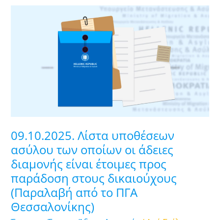
09.10.2025.
Λίστα
υποθέσεων
ασύλου
των
οποίων
οι
άδειες
διαμονής
είναι
09.10.2025. Λίστα υποθέσεων
έτοιμες
ασύλου των οποίων οι άδειες
προς
διαμονής είναι έτοιμες προς
παράδοση
παράδοση στους δικαιούχους
στους
δικαιούχους
(Παραλαβή από το ΠΓΑ
(Παραλαβή
Θεσσαλονίκης)
από