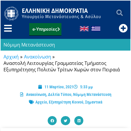
Μετάβαση
στο
περιεχόμενο
e-Υπηρεσίες
Νόμιμη Μετανάστευση
Αρχική
Ανακοίνωση
Αναστολή Λειτουργίας Γραμματείας Τμήματος
Εξυπηρέτησης Πολιτών Τρίτων Χωρών στον Πειραιά
11 Μαρτίου, 2021
5:33 μμ
Ανακοίνωση
,
Δελτία Τύπου
,
Νόμιμη Μετανάστευση
Αρχείο
,
Εξυπηρέτηση Κοινού
,
Σημαντικά