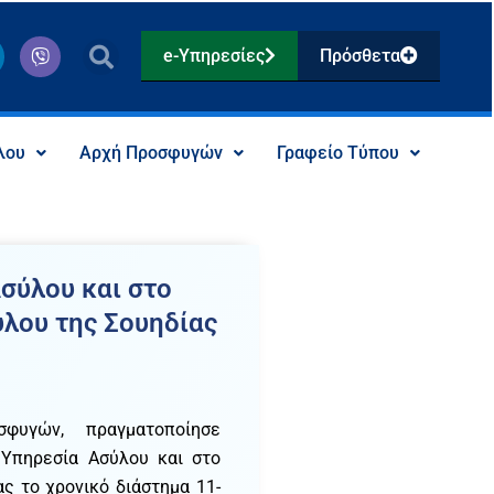
V
e-Υπηρεσίες
Πρόσθετα
i
b
e
r
λου
Αρχή Προσφυγών
Γραφείο Τύπου
σύλου και στο
λου της Σουηδίας
υγών, πραγματοποίησε
 Υπηρεσία Ασύλου και στο
ς το χρονικό διάστημα 11-