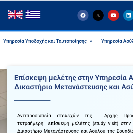
F
T
Y
L
a
w
o
i
c
i
u
n
e
t
t
k
b
t
u
e
o
e
b
d
Υπηρεσία Υποδοχής και Ταυτοποίησης
Υπηρεσία Ασύ
o
r
e
i
k
-
n
x
-
s
o
c
Επίσκεψη μελέτης στην Υπηρεσία Α
i
a
Δικαστήριο Μετανάστευσης και Ασύ
l
I
c
o
n
Αντιπροσωπεία στελεχών της Αρχής Προσφ
τετραήμερη επίσκεψη μελέτης (study visit) στην
Δικαστήριο Μετανάστευσης και Ασύλου της Σουηδία