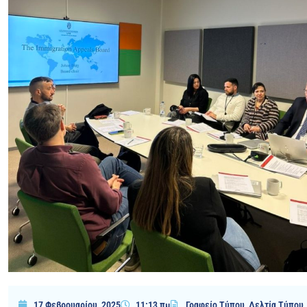
17 Φεβρουαρίου, 2025
11:13 πμ
Γραφείο Τύπου
,
Δελτία Τύπου