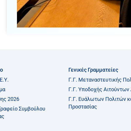
ίο
Γενικές Γραμματείες
Ε.Υ.
Γ.Γ. Μεταναστευτικής Πο
μα
Γ.Γ. Υποδοχής Αιτούντων
σης 2026
Γ.Γ. Ευάλωτων Πολιτών κ
Προστασίας
Γραφείο Συμβούλου
ας