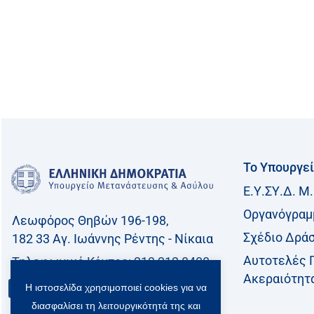
Το Υπουργε
Ε.Υ.ΣΥ.Δ. Μ.
Οργανόγραμ
Λεωφόρος Θηβών 196-198,
Σχέδιο Δρά
182 33 Aγ. Ιωάννης Ρέντης - Νίκαια
Αυτοτελές 
Τηλεφωνικό Kέντρο: 213 212 8400
Ακεραιότητ
Επικοινωνία
Η ιστοσελίδα χρησιμοποιεί cookies για να
διασφαλίσει τη λειτουργικότητά της και